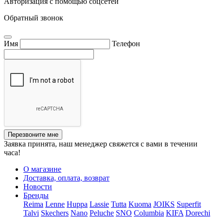
Авторизация с помощью соцсетей
Обратный звонок
Имя
Телефон
Перезвоните мне
Заявка принята, наш менеджер свяжется с вами в течении
часа!
О магазине
Доставка, оплата, возврат
Новости
Бренды
Reima
Lenne
Huppa
Lassie
Tutta
Kuoma
JOIKS
Superfit
Talvi
Skechers
Nano
Peluche
SNO
Columbia
KIFA
Dorechi