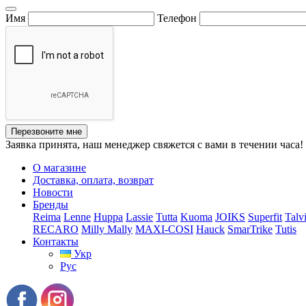
Имя
Телефон
Перезвоните мне
Заявка принята, наш менеджер свяжется с вами в течении часа!
О магазине
Доставка, оплата, возврат
Новости
Бренды
Reima
Lenne
Huppa
Lassie
Tutta
Kuoma
JOIKS
Superfit
Talv
RECARO
Milly Mally
MAXI-COSI
Hauck
SmarTrike
Tutis
Контакты
Укр
Рус