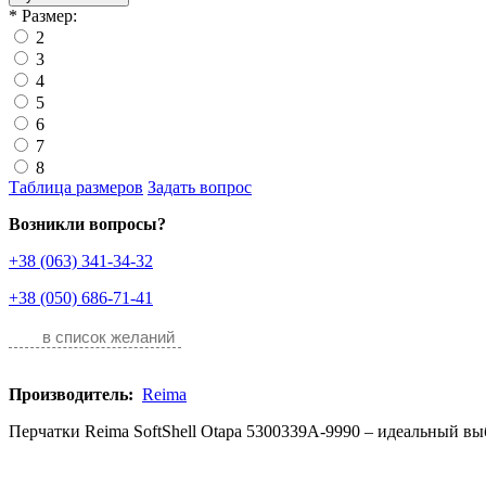
*
Размер:
2
3
4
5
6
7
8
Таблица размеров
Задать вопрос
Возникли вопросы?
+38 (063) 341-34-32
+38 (050) 686-71-41
в список желаний
Производитель:
Reima
Перчатки Reima SoftShell Otapa 5300339A-9990 – идеальный выб