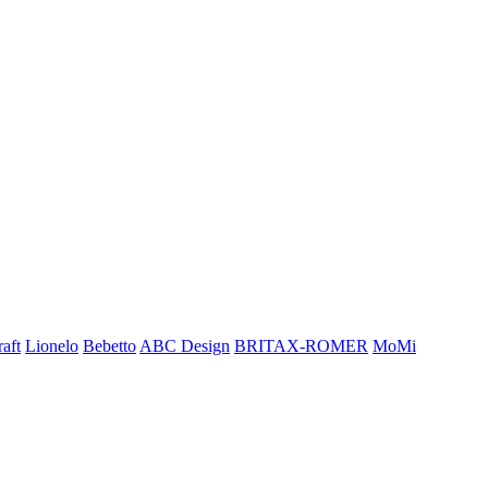
aft
Lionelo
Bebetto
ABC Design
BRITAX-ROMER
MoMi