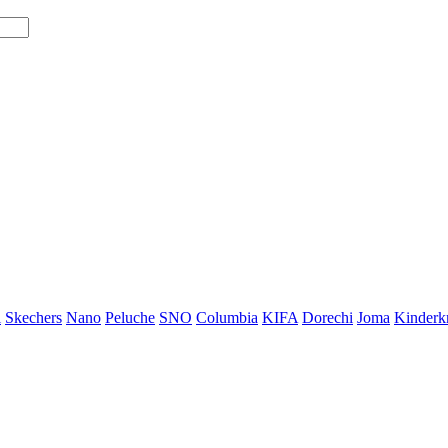
i
Skechers
Nano
Peluche
SNO
Columbia
KIFA
Dorechi
Joma
Kinderkr