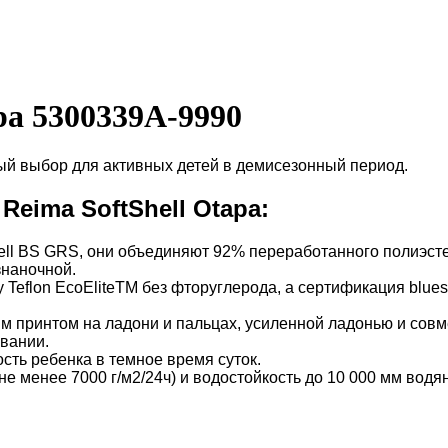
pa 5300339A-9990
ный выбор для активных детей в демисезонный период.
eima SoftShell Otapa:
ell BS GRS, они объединяют 92% переработанного полиэсте
знаночной.
 Teflon EcoEliteTM без фторуглерода, а сертификация blue
принтом на ладони и пальцах, усиленной ладонью и совме
вании.
ть ребенка в темное время суток.
е менее 7000 г/м2/24ч) и водостойкость до 10 000 мм вод