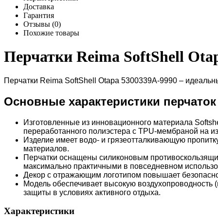
Доставка
Гарантия
Отзывы (0)
Похожие товары
Перчатки Reima SoftShell Ota
Перчатки Reima SoftShell Otapa 5300339A-9990 – идеаль
Основные характеристики перчаток R
Изготовленные из инновационного материала Softsh
переработанного полиэстера с TPU-мембраной на и
Изделие имеет водо- и грязеотталкивающую пропитку
материалов.
Перчатки оснащены силиконовым противоскользящим 
максимально практичными в повседневном использо
Декор с отражающим логотипом повышает безопаснос
Модель обеспечивает высокую воздухопроводность (н
защиты в условиях активного отдыха.
Характеристики