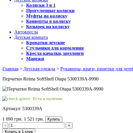
Коляски 3 в 1
Прогулочные коляски
Муфты на коляску
Конверты в коляску
Козырек на коляску
Автокресла
Детская комната
Кроватки детские
Стульчики для кормления
Кресла-качалки, шезлонги
Манежи
Главная
>
Детская одежда
>
Рукавицы, краги, пинетки для дете
Перчатки Reima SoftShell Otapa 5300339A-9990
Есть в наличии
Артикул: 5300339A
1 690 грн.
1 521 грн.
Купить
-
+
Купить в 1 клик