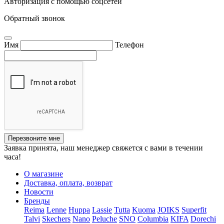
Авторизация с помощью соцсетей
Обратный звонок
Имя
Телефон
Перезвоните мне
Заявка принята, наш менеджер свяжется с вами в течении
часа!
О магазине
Доставка, оплата, возврат
Новости
Бренды
Reima
Lenne
Huppa
Lassie
Tutta
Kuoma
JOIKS
Superfit
Talvi
Skechers
Nano
Peluche
SNO
Columbia
KIFA
Dorechi