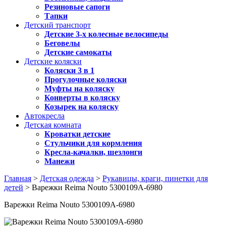
Резиновые сапоги
Тапки
Детский транспорт
Детские 3-х колесные велосипеды
Беговелы
Детские самокаты
Детские коляски
Коляски 3 в 1
Прогулочные коляски
Муфты на коляску
Конверты в коляску
Козырек на коляску
Автокресла
Детская комната
Кроватки детские
Стульчики для кормления
Кресла-качалки, шезлонги
Манежи
Главная
>
Детская одежда
>
Рукавицы, краги, пинетки для
детей
> Варежки Reima Nouto 5300109A-6980
Варежки Reima Nouto 5300109A-6980