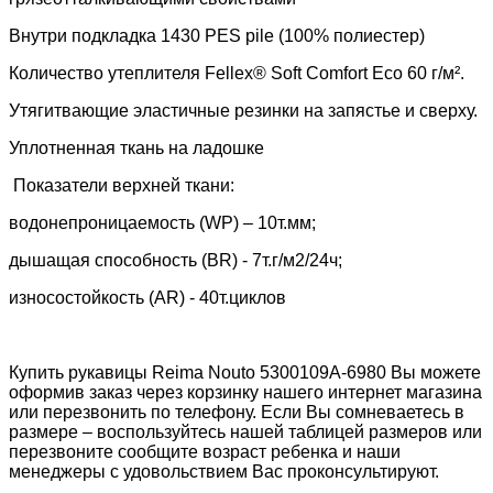
Внутри подкладка
1430 PES pile (100% полиестер)
Количество утеплителя
Fellex® Soft Comfort Eco 60 г/м²
.
Утягитвающие эластичные резинки на запястье и сверху.
Уплотненная ткань на ладошке
Показатели верхней ткани:
водонепроницаемость (WP) –
10т.мм;
дышащая способность (BR) -
7т.г/м2/24ч;
износостойкость (AR) -
40т.циклов
Купить рукавицы Reima Nouto
5300109A
-6980 Вы можете
оформив заказ через корзинку нашего интернет магазина
или перезвонить по телефону. Если Вы сомневаетесь в
размере – воспользуйтесь нашей таблицей размеров или
перезвоните сообщите возраст ребенка и наши
менеджеры с удовольствием Вас проконсультируют.