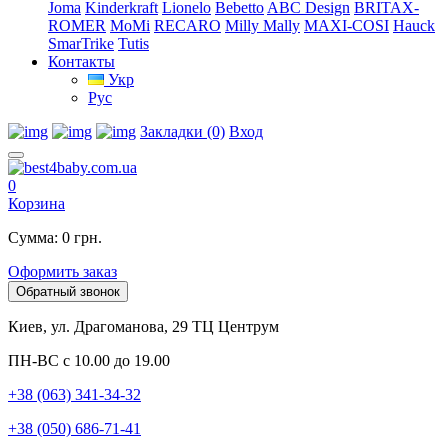
Joma
Kinderkraft
Lionelo
Bebetto
ABC Design
BRITAX-
ROMER
MoMi
RECARO
Milly Mally
MAXI-COSI
Hauck
SmarTrike
Tutis
Контакты
Укр
Рус
Закладки (0)
Вход
0
Корзина
Сумма: 0 грн.
Оформить заказ
Обратный звонок
Киев, ул. Драгоманова, 29 ТЦ Центрум
ПН-ВС с 10.00 до 19.00
+38 (063) 341-34-32
+38 (050) 686-71-41