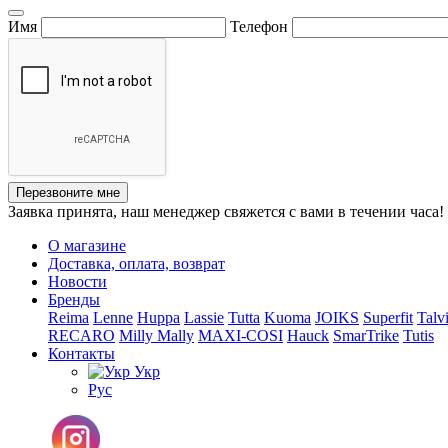
Имя
Телефон
Перезвоните мне
Заявка принята, наш менеджер свяжется с вами в течении часа!
О магазине
Доставка, оплата, возврат
Новости
Бренды
Reima
Lenne
Huppa
Lassie
Tutta
Kuoma
JOIKS
Superfit
Talv
RECARO
Milly Mally
MAXI-COSI
Hauck
SmarTrike
Tutis
Контакты
Укр
Рус