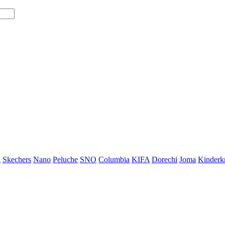
i
Skechers
Nano
Peluche
SNO
Columbia
KIFA
Dorechi
Joma
Kinderkr