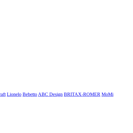
aft
Lionelo
Bebetto
ABC Design
BRITAX-ROMER
MoMi