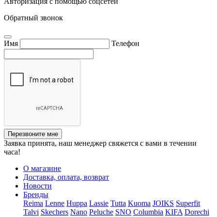
Авторизация с помощью соцсетей
Обратный звонок
Имя
Телефон
Перезвоните мне
Заявка принята, наш менеджер свяжется с вами в течении
часа!
О магазине
Доставка, оплата, возврат
Новости
Бренды
Reima
Lenne
Huppa
Lassie
Tutta
Kuoma
JOIKS
Superfit
Talvi
Skechers
Nano
Peluche
SNO
Columbia
KIFA
Dorechi