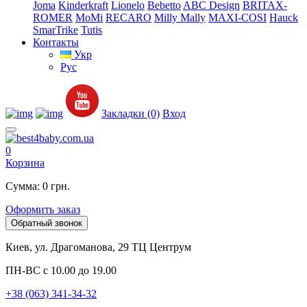
Joma
Kinderkraft
Lionelo
Bebetto
ABC Design
BRITAX-
ROMER
MoMi
RECARO
Milly Mally
MAXI-COSI
Hauck
SmarTrike
Tutis
Контакты
Укр
Рус
Закладки (0)
Вход
0
Корзина
Сумма: 0 грн.
Оформить заказ
Обратный звонок
Киев, ул. Драгоманова, 29 ТЦ Центрум
ПН-ВС с 10.00 до 19.00
+38 (063) 341-34-32