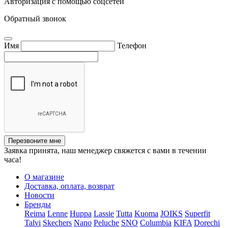
Авторизация с помощью соцсетей
Обратный звонок
Имя
Телефон
Перезвоните мне
Заявка принята, наш менеджер свяжется с вами в течении
часа!
О магазине
Доставка, оплата, возврат
Новости
Бренды
Reima
Lenne
Huppa
Lassie
Tutta
Kuoma
JOIKS
Superfit
Talvi
Skechers
Nano
Peluche
SNO
Columbia
KIFA
Dorechi