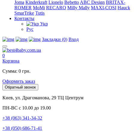
Joma
Kinderkraft
Lionelo
Bebetto
ABC Design
BRITAX-
ROMER
MoMi
RECARO
Milly Mally
MAXI-COSI
Hauck
SmarTrike
Tutis
Контакты
Укр
Рус
Закладки (0)
Вход
0
Корзина
Сумма: 0 грн.
Оформить заказ
Обратный звонок
Киев, ул. Драгоманова, 29 ТЦ Центрум
ПН-ВС с 10.00 до 19.00
+38 (063) 341-34-32
+38 (050) 686-71-41