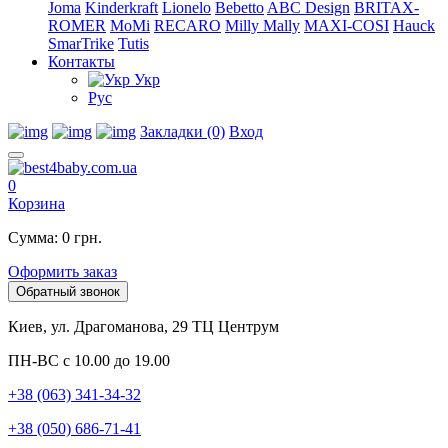
Joma
Kinderkraft
Lionelo
Bebetto
ABC Design
BRITAX-
ROMER
MoMi
RECARO
Milly Mally
MAXI-COSI
Hauck
SmarTrike
Tutis
Контакты
Укр
Рус
Закладки (0)
Вход
0
Корзина
Сумма: 0 грн.
Оформить заказ
Обратный звонок
Киев, ул. Драгоманова, 29 ТЦ Центрум
ПН-ВС с 10.00 до 19.00
+38 (063) 341-34-32
+38 (050) 686-71-41