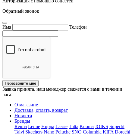
Авторизация с помощью соцсетей
Обратный звонок
Имя
Телефон
Перезвоните мне
Заявка принята, наш менеджер свяжется с вами в течении
часа!
О магазине
Доставка, оплата, возврат
Новости
Бренды
Reima
Lenne
Huppa
Lassie
Tutta
Kuoma
JOIKS
Superfit
Talvi
Skechers
Nano
Peluche
SNO
Columbia
KIFA
Dorechi