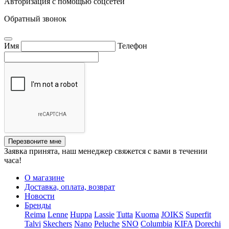
Авторизация с помощью соцсетей
Обратный звонок
Имя
Телефон
Перезвоните мне
Заявка принята, наш менеджер свяжется с вами в течении
часа!
О магазине
Доставка, оплата, возврат
Новости
Бренды
Reima
Lenne
Huppa
Lassie
Tutta
Kuoma
JOIKS
Superfit
Talvi
Skechers
Nano
Peluche
SNO
Columbia
KIFA
Dorechi