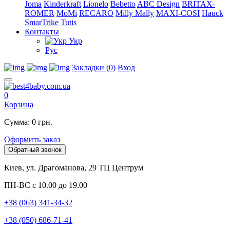
Joma
Kinderkraft
Lionelo
Bebetto
ABC Design
BRITAX-
ROMER
MoMi
RECARO
Milly Mally
MAXI-COSI
Hauck
SmarTrike
Tutis
Контакты
Укр
Рус
Закладки (0)
Вход
0
Корзина
Сумма: 0 грн.
Оформить заказ
Обратный звонок
Киев, ул. Драгоманова, 29 ТЦ Центрум
ПН-ВС с 10.00 до 19.00
+38 (063) 341-34-32
+38 (050) 686-71-41