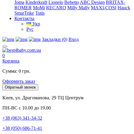
Joma
Kinderkraft
Lionelo
Bebetto
ABC Design
BRITAX-
ROMER
MoMi
RECARO
Milly Mally
MAXI-COSI
Hauck
SmarTrike
Tutis
Контакты
Укр
Рус
Закладки (0)
Вход
0
Корзина
Сумма: 0 грн.
Оформить заказ
Обратный звонок
Киев, ул. Драгоманова, 29 ТЦ Центрум
ПН-ВС с 10.00 до 19.00
+38 (063) 341-34-32
+38 (050) 686-71-41