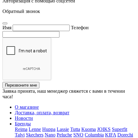
Авторизация с помощью соцсетей
Обратный звонок
Имя
Телефон
Перезвоните мне
Заявка принята, наш менеджер свяжется с вами в течении
часа!
О магазине
Доставка, оплата, возврат
Новости
Бренды
Reima
Lenne
Huppa
Lassie
Tutta
Kuoma
JOIKS
Superfit
Talvi
Skechers
Nano
Peluche
SNO
Columbia
KIFA
Dorechi