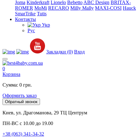
Joma
Kinderkraft
Lionelo
Bebetto
ABC Design
BRITAX-
ROMER
MoMi
RECARO
Milly Mally
MAXI-COSI
Hauck
SmarTrike
Tutis
Контакты
Укр
Рус
Закладки (0)
Вход
0
Корзина
Сумма: 0 грн.
Оформить заказ
Обратный звонок
Киев, ул. Драгоманова, 29 ТЦ Центрум
ПН-ВС с 10.00 до 19.00
+38 (063) 341-34-32