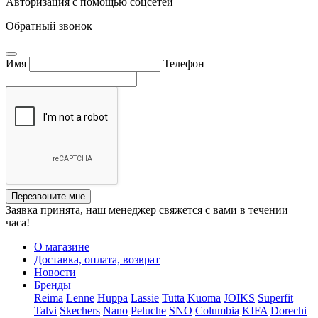
Авторизация с помощью соцсетей
Обратный звонок
Имя
Телефон
Перезвоните мне
Заявка принята, наш менеджер свяжется с вами в течении
часа!
О магазине
Доставка, оплата, возврат
Новости
Бренды
Reima
Lenne
Huppa
Lassie
Tutta
Kuoma
JOIKS
Superfit
Talvi
Skechers
Nano
Peluche
SNO
Columbia
KIFA
Dorechi