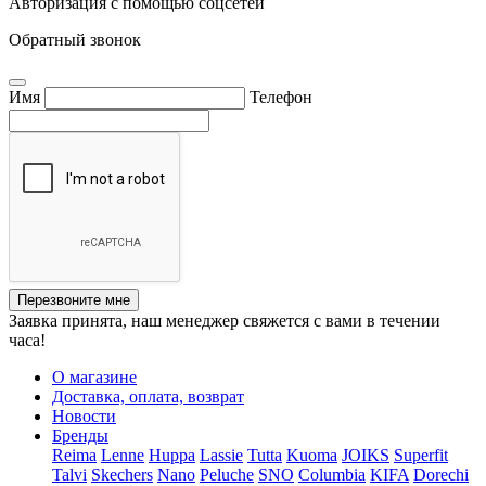
Авторизация с помощью соцсетей
Обратный звонок
Имя
Телефон
Перезвоните мне
Заявка принята, наш менеджер свяжется с вами в течении
часа!
О магазине
Доставка, оплата, возврат
Новости
Бренды
Reima
Lenne
Huppa
Lassie
Tutta
Kuoma
JOIKS
Superfit
Talvi
Skechers
Nano
Peluche
SNO
Columbia
KIFA
Dorechi