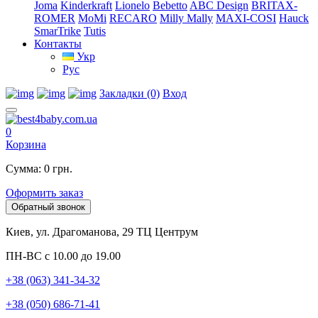
Joma
Kinderkraft
Lionelo
Bebetto
ABC Design
BRITAX-
ROMER
MoMi
RECARO
Milly Mally
MAXI-COSI
Hauck
SmarTrike
Tutis
Контакты
Укр
Рус
Закладки (0)
Вход
0
Корзина
Сумма: 0 грн.
Оформить заказ
Обратный звонок
Киев, ул. Драгоманова, 29 ТЦ Центрум
ПН-ВС с 10.00 до 19.00
+38 (063) 341-34-32
+38 (050) 686-71-41