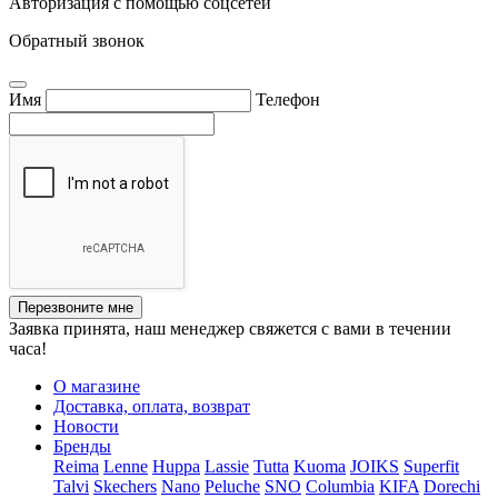
Авторизация с помощью соцсетей
Обратный звонок
Имя
Телефон
Перезвоните мне
Заявка принята, наш менеджер свяжется с вами в течении
часа!
О магазине
Доставка, оплата, возврат
Новости
Бренды
Reima
Lenne
Huppa
Lassie
Tutta
Kuoma
JOIKS
Superfit
Talvi
Skechers
Nano
Peluche
SNO
Columbia
KIFA
Dorechi