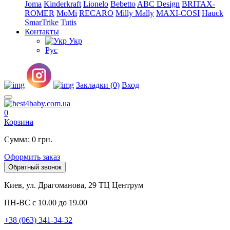
Joma
Kinderkraft
Lionelo
Bebetto
ABC Design
BRITAX-
ROMER
MoMi
RECARO
Milly Mally
MAXI-COSI
Hauck
SmarTrike
Tutis
Контакты
Укр
Рус
Закладки (0)
Вход
0
Корзина
Сумма: 0 грн.
Оформить заказ
Обратный звонок
Киев, ул. Драгоманова, 29 ТЦ Центрум
ПН-ВС с 10.00 до 19.00
+38 (063) 341-34-32