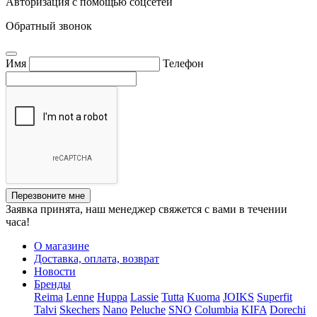
Авторизация с помощью соцсетей
Обратный звонок
Имя
Телефон
Перезвоните мне
Заявка принята, наш менеджер свяжется с вами в течении
часа!
О магазине
Доставка, оплата, возврат
Новости
Бренды
Reima
Lenne
Huppa
Lassie
Tutta
Kuoma
JOIKS
Superfit
Talvi
Skechers
Nano
Peluche
SNO
Columbia
KIFA
Dorechi