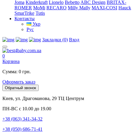
Joma
Kinderkraft
Lionelo
Bebetto
ABC Design
BRITAX-
ROMER
MoMi
RECARO
Milly Mally
MAXI-COSI
Hauck
SmarTrike
Tutis
Контакты
Укр
Рус
Закладки (0)
Вход
0
Корзина
Сумма: 0 грн.
Оформить заказ
Обратный звонок
Киев, ул. Драгоманова, 29 ТЦ Центрум
ПН-ВС с 10.00 до 19.00
+38 (063) 341-34-32
+38 (050) 686-71-41