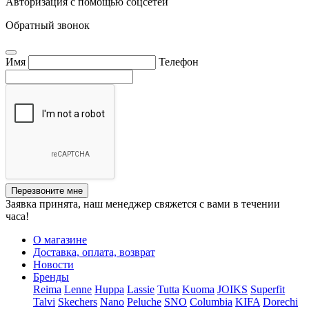
Авторизация с помощью соцсетей
Обратный звонок
Имя
Телефон
Перезвоните мне
Заявка принята, наш менеджер свяжется с вами в течении
часа!
О магазине
Доставка, оплата, возврат
Новости
Бренды
Reima
Lenne
Huppa
Lassie
Tutta
Kuoma
JOIKS
Superfit
Talvi
Skechers
Nano
Peluche
SNO
Columbia
KIFA
Dorechi