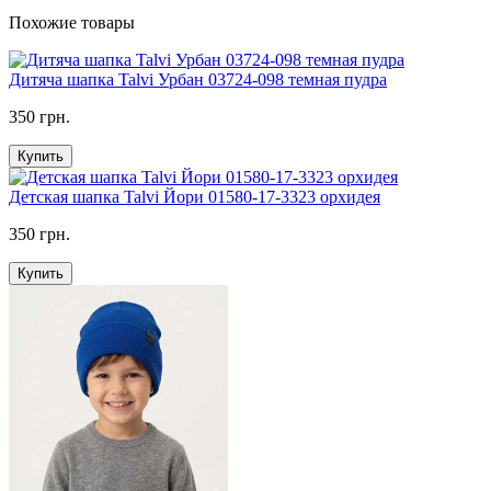
Похожие товары
Дитяча шапка Talvi Урбан 03724-098 темная пудра
350 грн.
Купить
Детская шапка Talvi Йори 01580-17-3323 орхидея
350 грн.
Купить