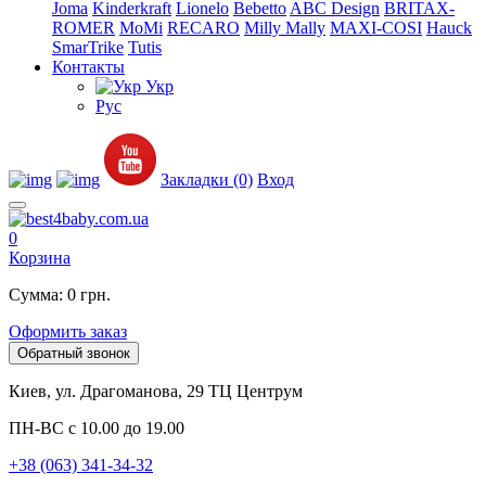
Joma
Kinderkraft
Lionelo
Bebetto
ABC Design
BRITAX-
ROMER
MoMi
RECARO
Milly Mally
MAXI-COSI
Hauck
SmarTrike
Tutis
Контакты
Укр
Рус
Закладки (0)
Вход
0
Корзина
Сумма: 0 грн.
Оформить заказ
Обратный звонок
Киев, ул. Драгоманова, 29 ТЦ Центрум
ПН-ВС с 10.00 до 19.00
+38 (063) 341-34-32