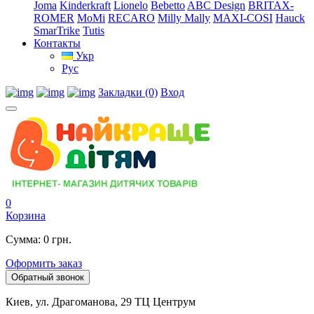
Joma
Kinderkraft
Lionelo
Bebetto
ABC Design
BRITAX-
ROMER
MoMi
RECARO
Milly Mally
MAXI-COSI
Hauck
SmarTrike
Tutis
Контакты
Укр
Рус
Закладки (0)
Вход
0
Корзина
Сумма: 0 грн.
Оформить заказ
Обратный звонок
Киев, ул. Драгоманова, 29 ТЦ Центрум