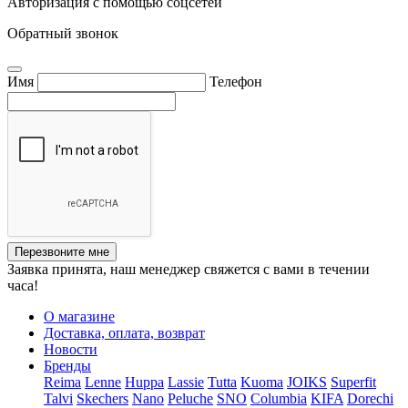
Авторизация с помощью соцсетей
Обратный звонок
Имя
Телефон
Перезвоните мне
Заявка принята, наш менеджер свяжется с вами в течении
часа!
О магазине
Доставка, оплата, возврат
Новости
Бренды
Reima
Lenne
Huppa
Lassie
Tutta
Kuoma
JOIKS
Superfit
Talvi
Skechers
Nano
Peluche
SNO
Columbia
KIFA
Dorechi