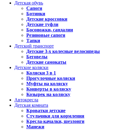
Детская обувь
Сапоги
Ботинки
Детские кроссовки
Детские туфли
Босоножки, сандалии
Резиновые сапоги
Тапки
Детский транспорт
Детские 3-х колесные велосипеды
Беговелы
Детские самокаты
Детские коляски
Коляски 3 в 1
Прогулочные коляски
Муфты на коляску
Конверты в коляску
Козырек на коляску
Автокресла
Детская комната
Кроватки детские
Стульчики для кормления
Кресла-качалки, шезлонги
Манежи