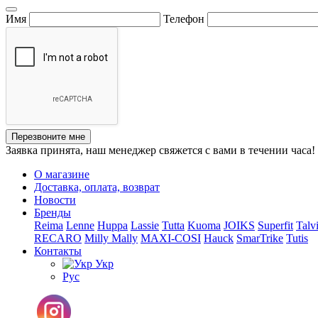
Имя
Телефон
Перезвоните мне
Заявка принята, наш менеджер свяжется с вами в течении часа!
О магазине
Доставка, оплата, возврат
Новости
Бренды
Reima
Lenne
Huppa
Lassie
Tutta
Kuoma
JOIKS
Superfit
Talv
RECARO
Milly Mally
MAXI-COSI
Hauck
SmarTrike
Tutis
Контакты
Укр
Рус