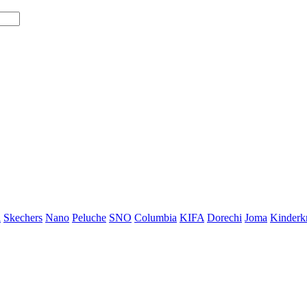
i
Skechers
Nano
Peluche
SNO
Columbia
KIFA
Dorechi
Joma
Kinderkr