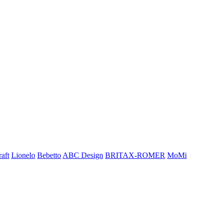
aft
Lionelo
Bebetto
ABC Design
BRITAX-ROMER
MoMi