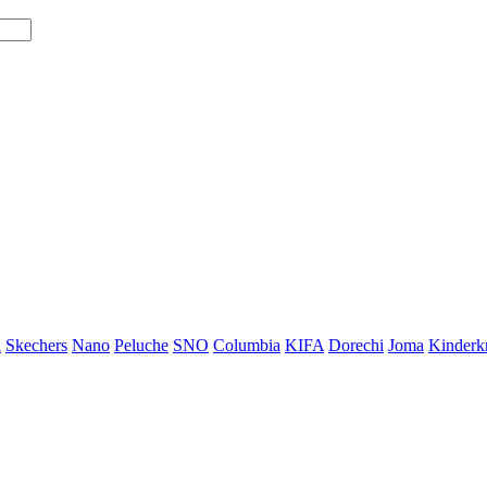
i
Skechers
Nano
Peluche
SNO
Columbia
KIFA
Dorechi
Joma
Kinderkr