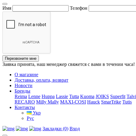
Имя
Телефон
Перезвоните мне
Заявка принята, наш менеджер свяжется с вами в течении часа!
О магазине
Доставка, оплата, возврат
Новости
Бренды
Reima
Lenne
Huppa
Lassie
Tutta
Kuoma
JOIKS
Superfit
Talv
RECARO
Milly Mally
MAXI-COSI
Hauck
SmarTrike
Tutis
Контакты
Укр
Рус
Закладки (0)
Вход