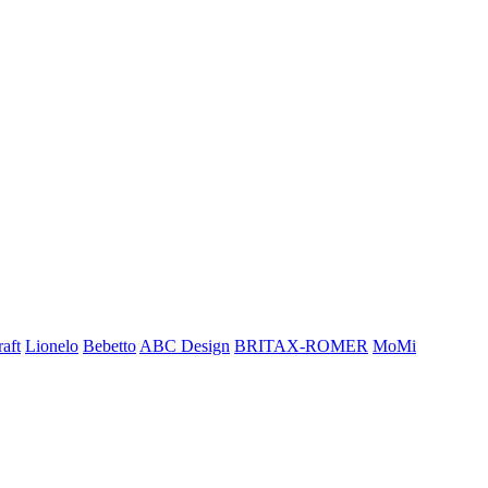
aft
Lionelo
Bebetto
ABC Design
BRITAX-ROMER
MoMi