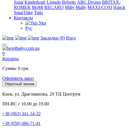
Joma
Kinderkraft
Lionelo
Bebetto
ABC Design
BRITAX-
ROMER
MoMi
RECARO
Milly Mally
MAXI-COSI
Hauck
SmarTrike
Tutis
Контакты
Укр
Рус
Закладки (0)
Вход
0
Корзина
Сумма: 0 грн.
Оформить заказ
Обратный звонок
Киев, ул. Драгоманова, 29 ТЦ Центрум
ПН-ВС с 10.00 до 19.00
+38 (063) 341-34-32
+38 (050) 686-71-41