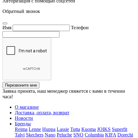
Авторизация с помощью соцсетей
Обратный звонок
Имя
Телефон
Перезвоните мне
Заявка принята, наш менеджер свяжется с вами в течении
часа!
О магазине
Доставка, оплата, возврат
Новости
Бренды
Reima
Lenne
Huppa
Lassie
Tutta
Kuoma
JOIKS
Superfit
Talvi
Skechers
Nano
Peluche
SNO
Columbia
KIFA
Dorechi