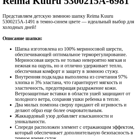
Reima Kuuru 5300215A-6981
Представляем детскую зимнюю шапку Reima Kuuru
5300215A-1491 в темно-синем цвете — идеальный выбор для
холодных дней!
Описание шапки:
Шапка изготовлена из 100% мериносовой шерсти,
обеспечивающей оптимальное терморегулирование.
Мериносовая шерсть не только невероятно мягкая и
нежная на ощупь, но и отлично удерживает тепло,
обеспечивая комфорт и защиту в зимнюю стужу.
Внутренняя подкладка выполнена из сочетания 97%
хлопка и 3% эластана, что гарантирует мягкость и
эластичность, предотвращая раздражение кожи.
Ветрозащитные вставки в области ушей защищают от
холодного ветра, сохраняя ушки ребенка в тепле.
Два милых помпона сверху придают ей игривость и
делают образ еще более очаровательным.
Жаккардовый узор добавляет изысканности и
уникальности.
Спереди расположен элемент с отражающим эффектом,
который обеспечивает дополнительную безопасность в
темное время суток.