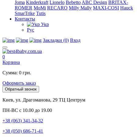
Joma
Kinderkraft
Lionelo
Bebetto
ABC Design
BRITAX-
ROMER
MoMi
RECARO
Milly Mally
MAXI-COSI
Hauck
SmarTrike
Tutis
Контакты
Укр
Рус
Закладки (0)
Вход
0
Корзина
Сумма: 0 грн.
Оформить заказ
Обратный звонок
Киев, ул. Драгоманова, 29 ТЦ Центрум
ПН-ВС с 10.00 до 19.00
+38 (063) 341-34-32
+38 (050) 686-71-41