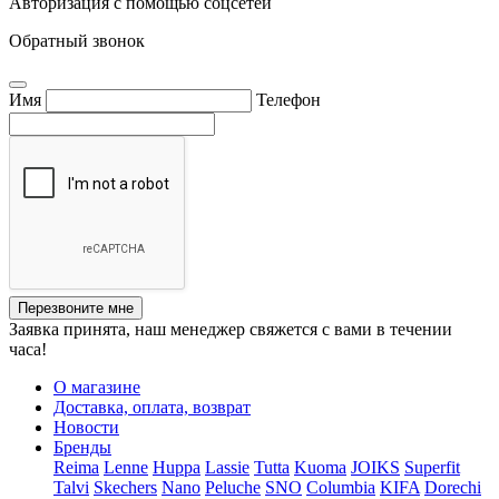
Авторизация с помощью соцсетей
Обратный звонок
Имя
Телефон
Перезвоните мне
Заявка принята, наш менеджер свяжется с вами в течении
часа!
О магазине
Доставка, оплата, возврат
Новости
Бренды
Reima
Lenne
Huppa
Lassie
Tutta
Kuoma
JOIKS
Superfit
Talvi
Skechers
Nano
Peluche
SNO
Columbia
KIFA
Dorechi