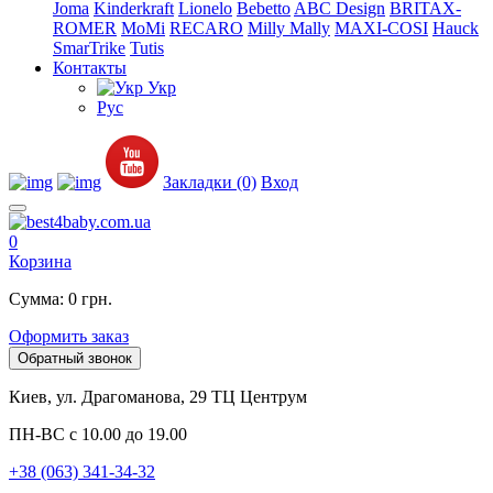
Joma
Kinderkraft
Lionelo
Bebetto
ABC Design
BRITAX-
ROMER
MoMi
RECARO
Milly Mally
MAXI-COSI
Hauck
SmarTrike
Tutis
Контакты
Укр
Рус
Закладки (0)
Вход
0
Корзина
Сумма: 0 грн.
Оформить заказ
Обратный звонок
Киев, ул. Драгоманова, 29 ТЦ Центрум
ПН-ВС с 10.00 до 19.00
+38 (063) 341-34-32