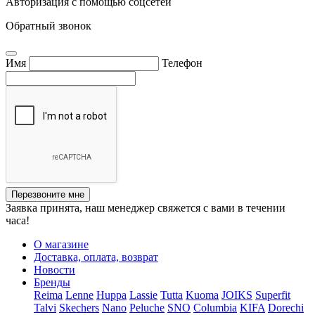
Авторизация с помощью соцсетей
Обратный звонок
Имя
Телефон
Перезвоните мне
Заявка принята, наш менеджер свяжется с вами в течении
часа!
О магазине
Доставка, оплата, возврат
Новости
Бренды
Reima
Lenne
Huppa
Lassie
Tutta
Kuoma
JOIKS
Superfit
Talvi
Skechers
Nano
Peluche
SNO
Columbia
KIFA
Dorechi