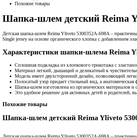
Похожие товары
Шапка-шлем детский Reima Yl
Детская шапка-шлем Reima Yliveto 5300352A-698A – практичны
Single jersey на основе органического хлопка с добавлением э
Характеристики шапки-шлема Reima Yl
Сплошная подкладка из хлопкового трикотажа с эластан
Материал легкий, дышащий и деликатный к чувствительно
Модель имеет двухсторонний дизайн, позволяющий легко 
Полосатый узор придает стильный вид, а анатомическая 
Шапка-шлем изготовлена ​​из органических материалов и
Это удобное решение для активных детей и родителей, 
Похожие товары
Шапка-шлем детский Reima Yliveto 530
Детская шапка-шлем Reima Yliveto 5300352A-698A – практичны