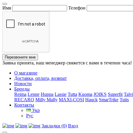
Имя
Телефон
Перезвоните мне
Заявка принята, наш менеджер свяжется с вами в течении часа!
О магазине
Доставка, оплата, возврат
Новости
Бренды
Reima
Lenne
Huppa
Lassie
Tutta
Kuoma
JOIKS
Superfit
Talv
RECARO
Milly Mally
MAXI-COSI
Hauck
SmarTrike
Tutis
Контакты
Укр
Рус
Закладки (0)
Вход