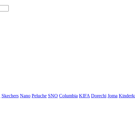
i
Skechers
Nano
Peluche
SNO
Columbia
KIFA
Dorechi
Joma
Kinderkr