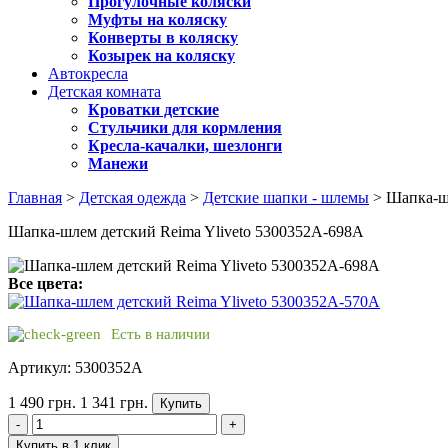
Прогулочные коляски
Муфты на коляску
Конверты в коляску
Козырек на коляску
Автокресла
Детская комната
Кроватки детские
Стульчики для кормления
Кресла-качалки, шезлонги
Манежи
Главная
>
Детская одежда
>
Детские шапки - шлемы
> Шапка-шл
Шапка-шлем детский Reima Yliveto 5300352A-698A
Все цвета:
Есть в наличии
Артикул: 5300352A
1 490 грн.
1 341 грн.
Купить
-
+
Купить в 1 клик