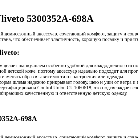
iveto 5300352A-698A
й демисезонный аксессуар, сочетающий комфорт, защиту и совре
ластана, что обеспечивает эластичность, хорошую посадку и при
iveto:
ом делает шапку-шлем особенно удобной для каждодневного испо
й детской коже, поэтому аксессуар идеально подходит для прог
изменять образ в зависимости от настроения или одежды.
форма шлема надежно прикрывает голову, шею и уши от ветра и 
 сертифицирована Control Union CU1060618, что подтверждает со
выбирающих качественную и ответственную детскую одежду.
0352A-698A
й демисезонный аксессуар, сочетающий комфорт, защиту и совре