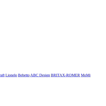
aft
Lionelo
Bebetto
ABC Design
BRITAX-ROMER
MoMi