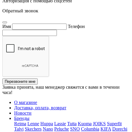
Авторизация с помощью соцсетей
Обратный звонок
Имя
Телефон
Перезвоните мне
Заявка принята, наш менеджер свяжется с вами в течении
часа!
О магазине
Доставка, оплата, возврат
Новости
Бренды
Reima
Lenne
Huppa
Lassie
Tutta
Kuoma
JOIKS
Superfit
Talvi
Skechers
Nano
Peluche
SNO
Columbia
KIFA
Dorechi