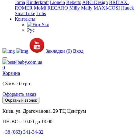
Joma
Kinderkraft
Lionelo
Bebetto
ABC Design
BRITAX-
ROMER
MoMi
RECARO
Milly Mally
MAXI-COSI
Hauck
SmarTrike
Tutis
Контакты
Укр
Рус
Закладки (0)
Вход
0
Корзина
Сумма: 0 грн.
Оформить заказ
Обратный звонок
Киев, ул. Драгоманова, 29 ТЦ Центрум
ПН-ВС с 10.00 до 19.00
+38 (063) 341-34-32