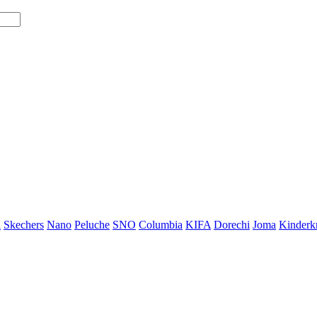
i
Skechers
Nano
Peluche
SNO
Columbia
KIFA
Dorechi
Joma
Kinderkr