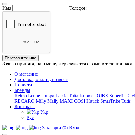
Имя
Телефон
Перезвоните мне
Заявка принята, наш менеджер свяжется с вами в течении часа!
О магазине
Доставка, оплата, возврат
Новости
Бренды
Reima
Lenne
Huppa
Lassie
Tutta
Kuoma
JOIKS
Superfit
Talv
RECARO
Milly Mally
MAXI-COSI
Hauck
SmarTrike
Tutis
Контакты
Укр
Рус
Закладки (0)
Вход