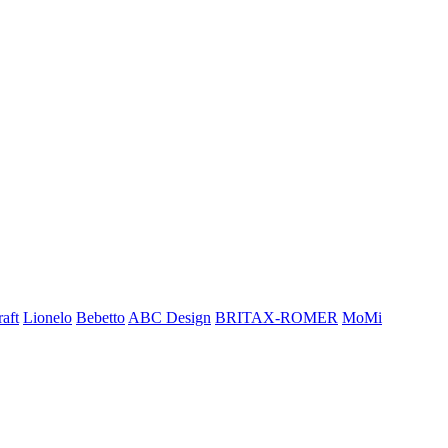
aft
Lionelo
Bebetto
ABC Design
BRITAX-ROMER
MoMi