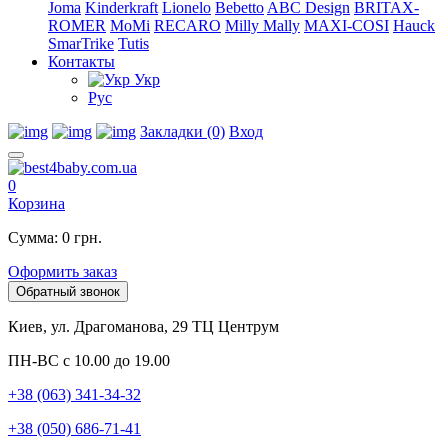
Joma
Kinderkraft
Lionelo
Bebetto
ABC Design
BRITAX-
ROMER
MoMi
RECARO
Milly Mally
MAXI-COSI
Hauck
SmarTrike
Tutis
Контакты
Укр
Рус
Закладки (0)
Вход
0
Корзина
Сумма: 0 грн.
Оформить заказ
Обратный звонок
Киев, ул. Драгоманова, 29 ТЦ Центрум
ПН-ВС с 10.00 до 19.00
+38 (063) 341-34-32
+38 (050) 686-71-41