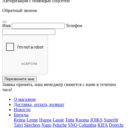
Авторизация с помощью соцсетей
Обратный звонок
Имя
Телефон
Перезвоните мне
Заявка принята, наш менеджер свяжется с вами в течении
часа!
О магазине
Доставка, оплата, возврат
Новости
Бренды
Reima
Lenne
Huppa
Lassie
Tutta
Kuoma
JOIKS
Superfit
Talvi
Skechers
Nano
Peluche
SNO
Columbia
KIFA
Dorechi