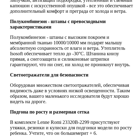
липучкой, антизащип подбородка, утепленный и съемный
капюшон с искусственной опушкой - все это обеспечивает
дополнительный комфорт и преграда от холода и ветра.
Полукомбинезон - штаны с превосходными
характеристиками
Полукомбинезон - штаны с высоким покроем и
мембранной тканью 10000/10000 мм подарят малышу
абсолютную сохранность от влаги и ветра. Утеплитель
Isosoft обеспечивает тепло до -30°C. Штанина книзу
прямая, а снегозащита и силиконовые штрипки
гарантируют, что ни снег, ни холод не проникнут внутрь.
Светоотражатели для безопасности
Оборудован множеством светоотражателей, обеспечивая
видимость даже в условиях низкой освещенности. Таким
образом, вашего маленького исследователя будут хорошо
видеть на дороге.
Подгона по росту и размерная сетка
В комплекте Lenne Romi 23320B-2299 присутствуют
утяжки, резинки и кулиски для подгонки модели по росту
ребенка. Учтите, что он большемерит + 6.