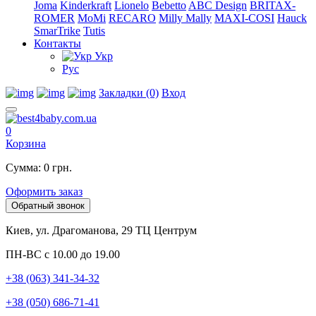
Joma
Kinderkraft
Lionelo
Bebetto
ABC Design
BRITAX-
ROMER
MoMi
RECARO
Milly Mally
MAXI-COSI
Hauck
SmarTrike
Tutis
Контакты
Укр
Рус
Закладки (0)
Вход
0
Корзина
Сумма: 0 грн.
Оформить заказ
Обратный звонок
Киев, ул. Драгоманова, 29 ТЦ Центрум
ПН-ВС с 10.00 до 19.00
+38 (063) 341-34-32
+38 (050) 686-71-41