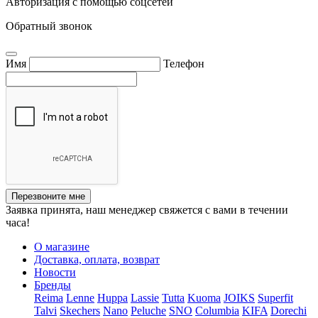
Авторизация с помощью соцсетей
Обратный звонок
Имя
Телефон
Перезвоните мне
Заявка принята, наш менеджер свяжется с вами в течении
часа!
О магазине
Доставка, оплата, возврат
Новости
Бренды
Reima
Lenne
Huppa
Lassie
Tutta
Kuoma
JOIKS
Superfit
Talvi
Skechers
Nano
Peluche
SNO
Columbia
KIFA
Dorechi