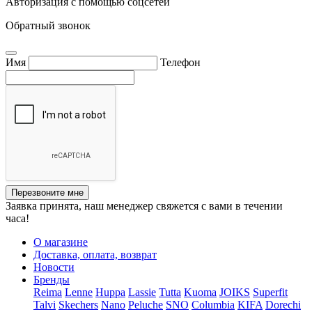
Авторизация с помощью соцсетей
Обратный звонок
Имя
Телефон
Перезвоните мне
Заявка принята, наш менеджер свяжется с вами в течении
часа!
О магазине
Доставка, оплата, возврат
Новости
Бренды
Reima
Lenne
Huppa
Lassie
Tutta
Kuoma
JOIKS
Superfit
Talvi
Skechers
Nano
Peluche
SNO
Columbia
KIFA
Dorechi