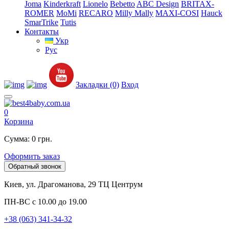
Joma
Kinderkraft
Lionelo
Bebetto
ABC Design
BRITAX-
ROMER
MoMi
RECARO
Milly Mally
MAXI-COSI
Hauck
SmarTrike
Tutis
Контакты
Укр
Рус
Закладки (0)
Вход
0
Корзина
Сумма: 0 грн.
Оформить заказ
Обратный звонок
Киев, ул. Драгоманова, 29 ТЦ Центрум
ПН-ВС с 10.00 до 19.00
+38 (063) 341-34-32