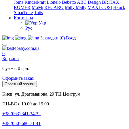
Joma
Kinderkraft
Lionelo
Bebetto
ABC Design
BRITAX-
ROMER
MoMi
RECARO
Milly Mally
MAXI-COSI
Hauck
SmarTrike
Tutis
Контакты
Укр
Рус
Закладки (0)
Вход
0
Корзина
Сумма: 0 грн.
Оформить заказ
Обратный звонок
Киев, ул. Драгоманова, 29 ТЦ Центрум
ПН-ВС с 10.00 до 19.00
+38 (063) 341-34-32
+38 (050) 686-71-41