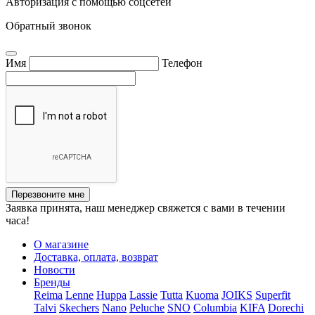
Авторизация с помощью соцсетей
Обратный звонок
Имя
Телефон
Перезвоните мне
Заявка принята, наш менеджер свяжется с вами в течении
часа!
О магазине
Доставка, оплата, возврат
Новости
Бренды
Reima
Lenne
Huppa
Lassie
Tutta
Kuoma
JOIKS
Superfit
Talvi
Skechers
Nano
Peluche
SNO
Columbia
KIFA
Dorechi