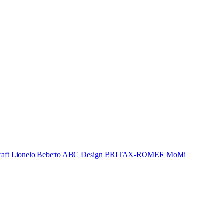
aft
Lionelo
Bebetto
ABC Design
BRITAX-ROMER
MoMi