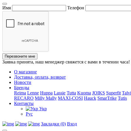
Имя
Телефон
Перезвоните мне
Заявка принята, наш менеджер свяжется с вами в течении часа!
О магазине
Доставка, оплата, возврат
Новости
Бренды
Reima
Lenne
Huppa
Lassie
Tutta
Kuoma
JOIKS
Superfit
Talv
RECARO
Milly Mally
MAXI-COSI
Hauck
SmarTrike
Tutis
Контакты
Укр
Рус
Закладки (0)
Вход