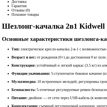
Доставка
Гарантия
Отзывы (0)
Похожие товары
Шезлонг-качалка 2в1 Kidwell
Основные характеристики шезлонга-кач
Тип:
электрическое кресло-качалка 2-в-1 с возможностью
Возраст и вес:
от рождения (0+) до достижения 9 кг (или 
Конструкция:
устойчивый и легкий каркас (3.5 кг) из а
Функции укачивания:
5-ступенчатое боковое качание (и
Мультимедиа:
10 встроенных мелодий, регулировка громк
Безопасность:
5-точечные регулируемые ремни безопаснос
Питание:
двойное — от сети через USB-кабель (в компле
Комплектация:
съемный регулируемый капюшон, интегрир