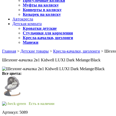
Прогулочные коляски
Муфты на коляску
Конверты в коляску
Козырек на коляску
Автокресла
Детская комната
Кроватки детские
Стульчики для кормления
Кресла-качалки, шезлонги
Манежи
Главная
>
Детские товары
>
Кресла-качалки, шезлонги
> Шезлон
Шезлонг-качалка 2в1 Kidwell LUXI Dark Melange/Black
Все цвета:
Есть в наличии
Артикул: 5089