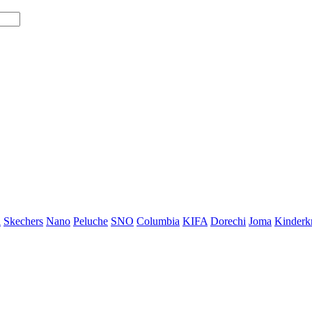
i
Skechers
Nano
Peluche
SNO
Columbia
KIFA
Dorechi
Joma
Kinderkr