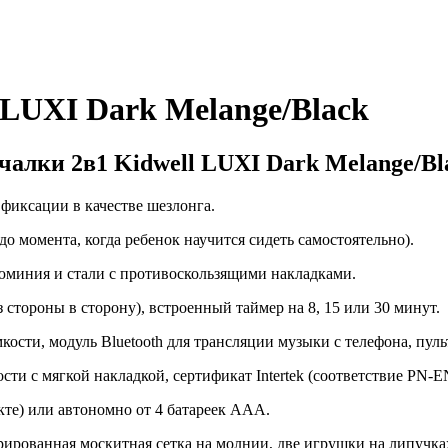
 LUXI Dark Melange/Black
алки 2в1 Kidwell LUXI Dark Melange/Bl
 фиксации в качестве шезлонга.
до момента, когда ребенок научится сидеть самостоятельно).
люминия и стали с противоскользящими накладками.
з стороны в сторону), встроенный таймер на 8, 15 или 30 минут.
ости, модуль Bluetooth для трансляции музыки с телефона, пуль
ти с мягкой накладкой, сертификат Intertek (соответствие PN-EN
кте) или автономно от 4 батареек ААА.
ованная москитная сетка на молнии, две игрушки на липучках,