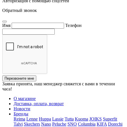
Авторизация с помощью соцсетей
Обратный звонок
Имя
Телефон
Перезвоните мне
Заявка принята, наш менеджер свяжется с вами в течении
часа!
О магазине
Доставка, оплата, возврат
Новости
Бренды
Reima
Lenne
Huppa
Lassie
Tutta
Kuoma
JOIKS
Superfit
Talvi
Skechers
Nano
Peluche
SNO
Columbia
KIFA
Dorechi