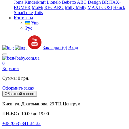
Joma
Kinderkraft
Lionelo
Bebetto
ABC Design
BRITAX-
ROMER
MoMi
RECARO
Milly Mally
MAXI-COSI
Hauck
SmarTrike
Tutis
Контакты
Укр
Рус
Закладки (0)
Вход
0
Корзина
Сумма: 0 грн.
Оформить заказ
Обратный звонок
Киев, ул. Драгоманова, 29 ТЦ Центрум
ПН-ВС с 10.00 до 19.00
+38 (063) 341-34-32