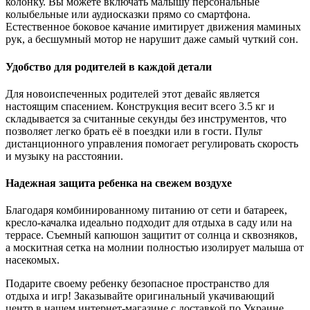
колонку. Вы можете включать малышу персональные
колыбельные или аудиосказки прямо со смартфона.
Естественное боковое качание имитирует движения маминых
рук, а бесшумный мотор не нарушит даже самый чуткий сон.
Удобство для родителей в каждой детали
Для новоиспеченных родителей этот девайс является
настоящим спасением. Конструкция весит всего 3.5 кг и
складывается за считанные секунды без инструментов, что
позволяет легко брать её в поездки или в гости. Пульт
дистанционного управления помогает регулировать скорость
и музыку на расстоянии.
Надежная защита ребенка на свежем воздухе
Благодаря комбинированному питанию от сети и батареек,
кресло-качалка идеально подходит для отдыха в саду или на
террасе. Съемный капюшон защитит от солнца и сквозняков,
а москитная сетка на молнии полностью изолирует малыша от
насекомых.
Подарите своему ребенку безопасное пространство для
отдыха и игр! Заказывайте оригинальный укачивающий
центр в нашем интернет-магазине с доставкой по Украине.