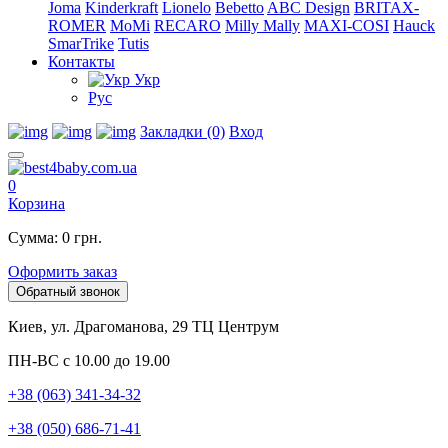
Joma
Kinderkraft
Lionelo
Bebetto
ABC Design
BRITAX-
ROMER
MoMi
RECARO
Milly Mally
MAXI-COSI
Hauck
SmarTrike
Tutis
Контакты
Укр
Рус
Закладки (0)
Вход
0
Корзина
Сумма: 0 грн.
Оформить заказ
Обратный звонок
Киев, ул. Драгоманова, 29 ТЦ Центрум
ПН-ВС с 10.00 до 19.00
+38 (063) 341-34-32
+38 (050) 686-71-41