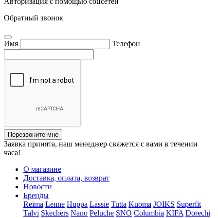
Авторизация с помощью соцсетей
Обратный звонок
Имя
Телефон
Перезвоните мне
Заявка принята, наш менеджер свяжется с вами в течении
часа!
О магазине
Доставка, оплата, возврат
Новости
Бренды
Reima
Lenne
Huppa
Lassie
Tutta
Kuoma
JOIKS
Superfit
Talvi
Skechers
Nano
Peluche
SNO
Columbia
KIFA
Dorechi