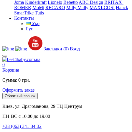
Joma
Kinderkraft
Lionelo
Bebetto
ABC Design
BRITAX-
ROMER
MoMi
RECARO
Milly Mally
MAXI-COSI
Hauck
SmarTrike
Tutis
Контакты
Укр
Рус
Закладки (0)
Вход
0
Корзина
Сумма: 0 грн.
Оформить заказ
Обратный звонок
Киев, ул. Драгоманова, 29 ТЦ Центрум
ПН-ВС с 10.00 до 19.00
+38 (063) 341-34-32