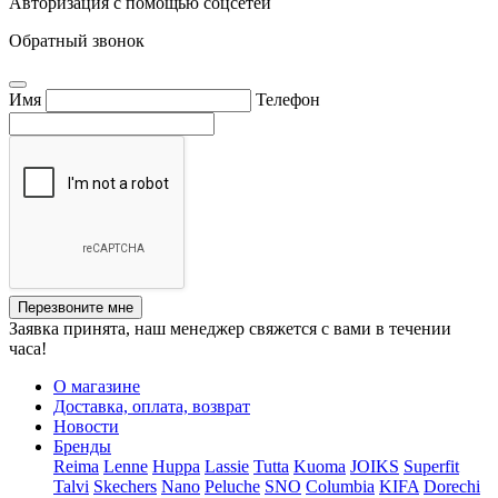
Авторизация с помощью соцсетей
Обратный звонок
Имя
Телефон
Перезвоните мне
Заявка принята, наш менеджер свяжется с вами в течении
часа!
О магазине
Доставка, оплата, возврат
Новости
Бренды
Reima
Lenne
Huppa
Lassie
Tutta
Kuoma
JOIKS
Superfit
Talvi
Skechers
Nano
Peluche
SNO
Columbia
KIFA
Dorechi