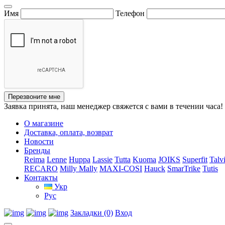
Имя
Телефон
Перезвоните мне
Заявка принята, наш менеджер свяжется с вами в течении часа!
О магазине
Доставка, оплата, возврат
Новости
Бренды
Reima
Lenne
Huppa
Lassie
Tutta
Kuoma
JOIKS
Superfit
Talv
RECARO
Milly Mally
MAXI-COSI
Hauck
SmarTrike
Tutis
Контакты
Укр
Рус
Закладки (0)
Вход