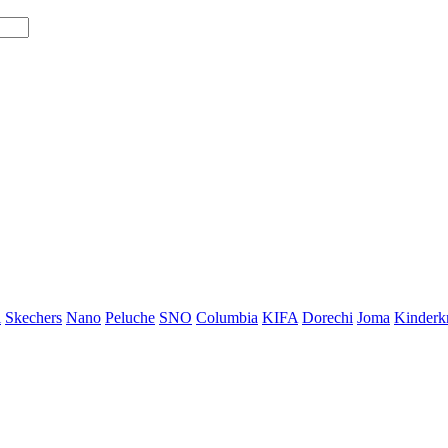
i
Skechers
Nano
Peluche
SNO
Columbia
KIFA
Dorechi
Joma
Kinderkr