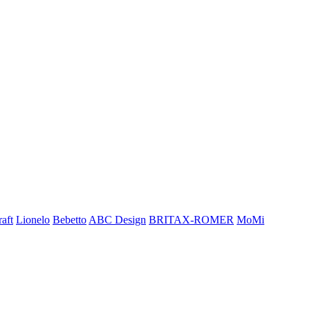
aft
Lionelo
Bebetto
ABC Design
BRITAX-ROMER
MoMi