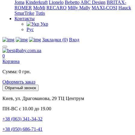
Joma
Kinderkraft
Lionelo
Bebetto
ABC Design
BRITAX-
ROMER
MoMi
RECARO
Milly Mally
MAXI-COSI
Hauck
SmarTrike
Tutis
Контакты
Укр
Рус
Закладки (0)
Вход
0
Корзина
Сумма: 0 грн.
Оформить заказ
Обратный звонок
Киев, ул. Драгоманова, 29 ТЦ Центрум
ПН-ВС с 10.00 до 19.00
+38 (063) 341-34-32
+38 (050) 686-71-41