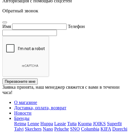
Авторизация с помощью соцсетей
Обратный звонок
Имя
Телефон
Перезвоните мне
Заявка принята, наш менеджер свяжется с вами в течении
часа!
О магазине
Доставка, оплата, возврат
Новости
Бренды
Reima
Lenne
Huppa
Lassie
Tutta
Kuoma
JOIKS
Superfit
Talvi
Skechers
Nano
Peluche
SNO
Columbia
KIFA
Dorechi