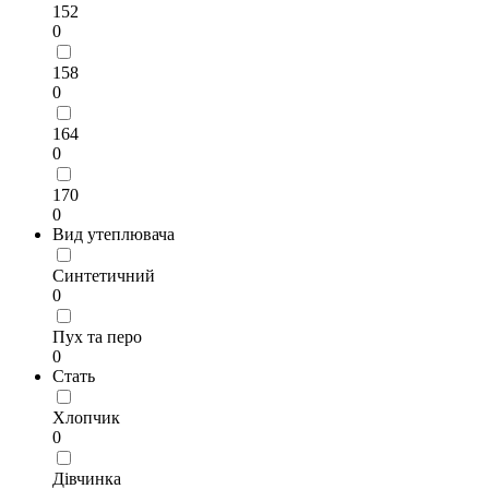
152
0
158
0
164
0
170
0
Вид утеплювача
Синтетичний
0
Пух та перо
0
Стать
Хлопчик
0
Дівчинка