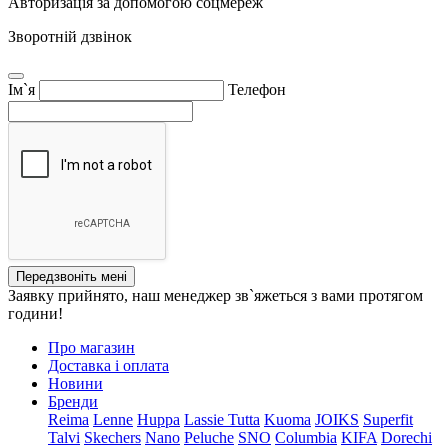
Авторизація за допомогою соцмереж
Зворотній дзвінок
Ім`я
Телефон
Передзвоніть мені
Заявку прийнято, наш менеджер зв`яжеться з вами протягом
години!
Про магазин
Доставка і оплата
Новини
Бренди
Reima
Lenne
Huppa
Lassie
Tutta
Kuoma
JOIKS
Superfit
Talvi
Skechers
Nano
Peluche
SNO
Columbia
KIFA
Dorechi