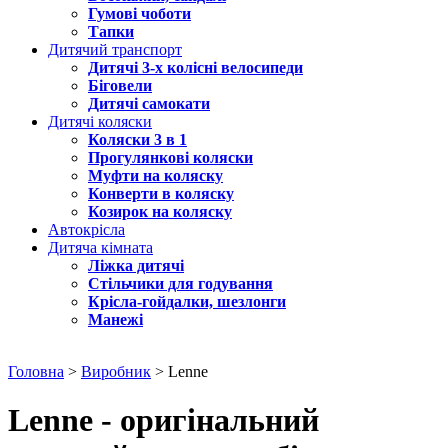
Гумові чоботи
Тапки
Дитячий транспорт
Дитячі 3-х колісні велосипеди
Біговели
Дитячі самокати
Дитячі коляски
Коляски 3 в 1
Прогулянкові коляски
Муфти на коляску
Конверти в коляску
Козирок на коляску
Автокрісла
Дитяча кімната
Ліжка дитячі
Стільчики для годування
Крісла-гойдалки, шезлонги
Манежі
Головна
>
Виробник
> Lenne
Lenne - оригінальний