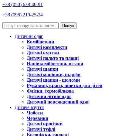
+38 (050) 638-40-91
+38 (098) 219-25-24
Пошук
Дитячий одяг
Комбінезони
Дитячі комплекти
Дитячі куртки
Дитячі пальто та плащі
Напівкомбінезони, штани
Дитячі шапки
Дитячі манішки, шарфи
Дитячі шапки - шоломи
Рукавиці, краги, пінетки для дітей
Фліски, термобілизна
Дитячий літній одяг
Дитячий повсякденний одяг
Дитяче взуття
Чоботи
Черевики
Дитячі кросівки
Дитячі туфлі
Босоніжки, сандалі