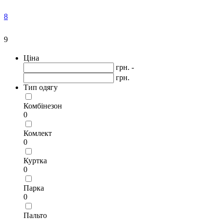
8
9
Ціна
грн. -
грн.
Тип одягу
Комбінезон
0
Комлект
0
Куртка
0
Парка
0
Пальто