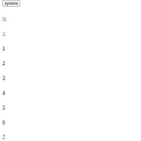
купити
|<
<
1
2
3
4
5
6
7