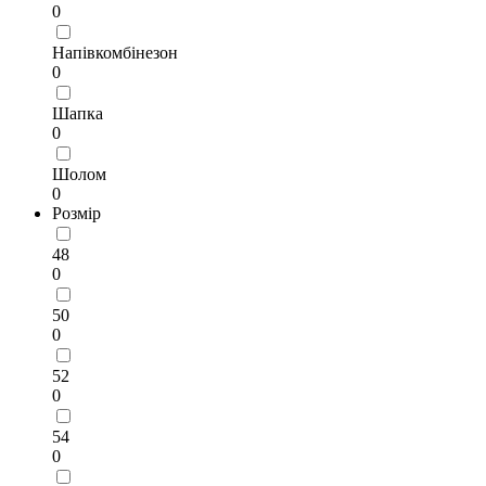
0
Напівкомбінезон
0
Шапка
0
Шолом
0
Розмір
48
0
50
0
52
0
54
0