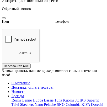
Авторизация с помощью соцсетей
Обратный звонок
Имя
Телефон
Перезвоните мне
Заявка принята, наш менеджер свяжется с вами в течении
часа!
О магазине
Доставка, оплата, возврат
Новости
Бренды
Reima
Lenne
Huppa
Lassie
Tutta
Kuoma
JOIKS
Superfit
Talvi
Skechers
Nano
Peluche
SNO
Columbia
KIFA
Dorechi