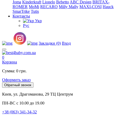
Joma
Kinderkraft
Lionelo
Bebetto
ABC Design
BRITAX-
ROMER
MoMi
RECARO
Milly Mally
MAXI-COSI
Hauck
SmarTrike
Tutis
Контакты
Укр
Рус
Закладки (0)
Вход
0
Корзина
Сумма: 0 грн.
Оформить заказ
Обратный звонок
Киев, ул. Драгоманова, 29 ТЦ Центрум
ПН-ВС с 10.00 до 19.00
+38 (063) 341-34-32