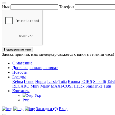
Имя
Телефон
Перезвоните мне
Заявка принята, наш менеджер свяжется с вами в течении часа!
О магазине
Доставка, оплата, возврат
Новости
Бренды
Reima
Lenne
Huppa
Lassie
Tutta
Kuoma
JOIKS
Superfit
Talv
RECARO
Milly Mally
MAXI-COSI
Hauck
SmarTrike
Tutis
Контакты
Укр
Рус
Закладки (0)
Вход