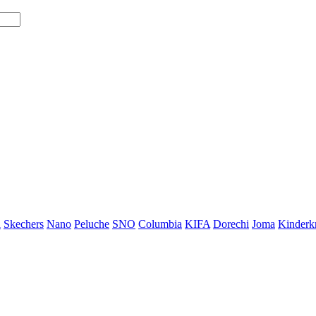
i
Skechers
Nano
Peluche
SNO
Columbia
KIFA
Dorechi
Joma
Kinderkr