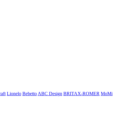
aft
Lionelo
Bebetto
ABC Design
BRITAX-ROMER
MoMi