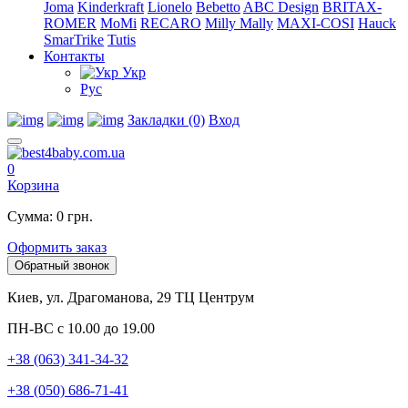
Joma
Kinderkraft
Lionelo
Bebetto
ABC Design
BRITAX-
ROMER
MoMi
RECARO
Milly Mally
MAXI-COSI
Hauck
SmarTrike
Tutis
Контакты
Укр
Рус
Закладки (0)
Вход
0
Корзина
Сумма: 0 грн.
Оформить заказ
Обратный звонок
Киев, ул. Драгоманова, 29 ТЦ Центрум
ПН-ВС с 10.00 до 19.00
+38 (063) 341-34-32
+38 (050) 686-71-41