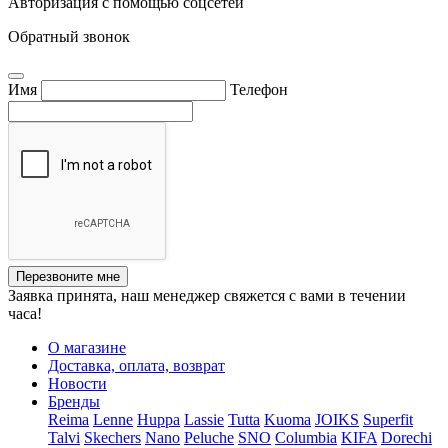
Авторизация с помощью соцсетей
Обратный звонок
Имя
Телефон
Перезвоните мне
Заявка принята, наш менеджер свяжется с вами в течении
часа!
О магазине
Доставка, оплата, возврат
Новости
Бренды
Reima
Lenne
Huppa
Lassie
Tutta
Kuoma
JOIKS
Superfit
Talvi
Skechers
Nano
Peluche
SNO
Columbia
KIFA
Dorechi