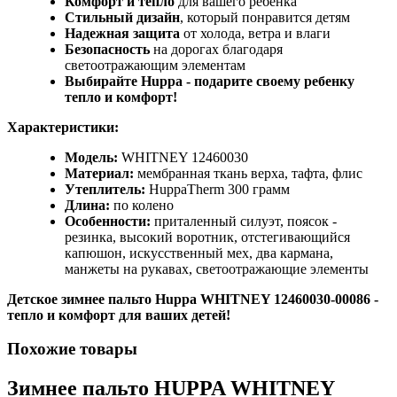
Комфорт и тепло
для вашего ребенка
Стильный дизайн
, который понравится детям
Надежная защита
от холода, ветра и влаги
Безопасность
на дорогах благодаря
светоотражающим элементам
Выбирайте Huppa - подарите своему ребенку
тепло и комфорт!
Характеристики:
Модель:
WHITNEY 12460030
Материал:
мембранная ткань верха, тафта, флис
Утеплитель:
HuppaTherm 300 грамм
Длина:
по колено
Особенности:
приталенный силуэт, поясок -
резинка, высокий воротник, отстегивающийся
капюшон, искусственный мех, два кармана,
манжеты на рукавах, светоотражающие элементы
Детское зимнее пальто Huppa WHITNEY 12460030-00086 -
тепло и комфорт для ваших детей!
Похожие товары
Зимнее пальто HUPPA WHITNEY