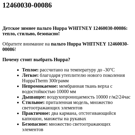
12460030-00086
Детское зимнее пальто Huppa WHITNEY 12460030-00086:
тепло, стильно, безопасно!
Обратите внимание на
пальто Huppa WHITNEY 12460030-
00086
!
Почему стоит выбрать Huppa?
Теплое:
рассчитано на температуру до -30°C
Легкое:
благодаря утеплителю нового поколения
HuppaTherm 300грамм
Непромокаемое:
мембранная ткань верха с
водостойкостью 10000 мм
Дышащее:
воздухопроницаемость 10000 г/м2/24час
Стильное:
приталенная модель, множество
светоотражающих элементов
Практичное:
два кармана, отстегивающийся
капюшон, манжеты на рукавах
Безопасное:
множество светоотражающих
элементов