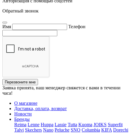
Авторизация с помощью соцсетей
Обратный звонок
Имя
Телефон
Перезвоните мне
Заявка принята, наш менеджер свяжется с вами в течении
часа!
О магазине
Доставка, оплата, возврат
Новости
Бренды
Reima
Lenne
Huppa
Lassie
Tutta
Kuoma
JOIKS
Superfit
Talvi
Skechers
Nano
Peluche
SNO
Columbia
KIFA
Dorechi