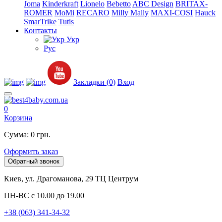
Joma
Kinderkraft
Lionelo
Bebetto
ABC Design
BRITAX-
ROMER
MoMi
RECARO
Milly Mally
MAXI-COSI
Hauck
SmarTrike
Tutis
Контакты
Укр
Рус
Закладки (0)
Вход
0
Корзина
Сумма: 0 грн.
Оформить заказ
Обратный звонок
Киев, ул. Драгоманова, 29 ТЦ Центрум
ПН-ВС с 10.00 до 19.00
+38 (063) 341-34-32