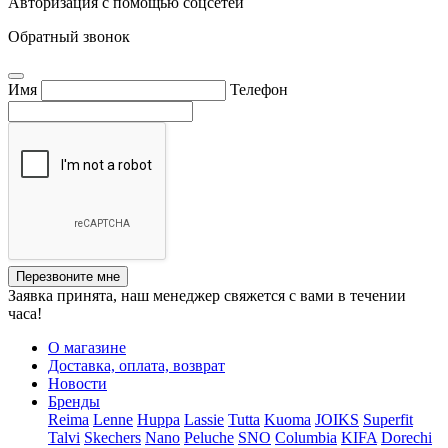
Авторизация с помощью соцсетей
Обратный звонок
Имя
Телефон
Перезвоните мне
Заявка принята, наш менеджер свяжется с вами в течении
часа!
О магазине
Доставка, оплата, возврат
Новости
Бренды
Reima
Lenne
Huppa
Lassie
Tutta
Kuoma
JOIKS
Superfit
Talvi
Skechers
Nano
Peluche
SNO
Columbia
KIFA
Dorechi