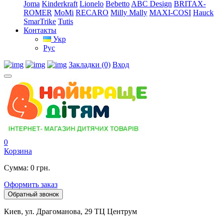
Joma
Kinderkraft
Lionelo
Bebetto
ABC Design
BRITAX-
ROMER
MoMi
RECARO
Milly Mally
MAXI-COSI
Hauck
SmarTrike
Tutis
Контакты
Укр
Рус
Закладки (0)
Вход
0
Корзина
Сумма: 0 грн.
Оформить заказ
Обратный звонок
Киев, ул. Драгоманова, 29 ТЦ Центрум