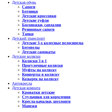
Детская обувь
Сапоги
Ботинки
Детские кроссовки
Детские туфли
Босоножки, сандалии
Резиновые сапоги
Тапки
Детский транспорт
Детские 3-х колесные велосипеды
Беговелы
Детские самокаты
Детские коляски
Коляски 3 в 1
Прогулочные коляски
Муфты на коляску
Конверты в коляску
Козырек на коляску
Автокресла
Детская комната
Кроватки детские
Стульчики для кормления
Кресла-качалки, шезлонги
Манежи