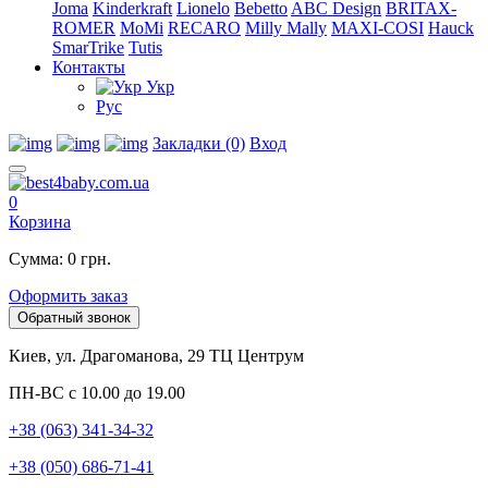
Joma
Kinderkraft
Lionelo
Bebetto
ABC Design
BRITAX-
ROMER
MoMi
RECARO
Milly Mally
MAXI-COSI
Hauck
SmarTrike
Tutis
Контакты
Укр
Рус
Закладки (0)
Вход
0
Корзина
Сумма: 0 грн.
Оформить заказ
Обратный звонок
Киев, ул. Драгоманова, 29 ТЦ Центрум
ПН-ВС с 10.00 до 19.00
+38 (063) 341-34-32
+38 (050) 686-71-41