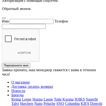
Авторизация с помощью соцсетей
Обратный звонок
Имя
Телефон
Перезвоните мне
Заявка принята, наш менеджер свяжется с вами в течении
часа!
О магазине
Доставка, оплата, возврат
Новости
Бренды
Reima
Lenne
Huppa
Lassie
Tutta
Kuoma
JOIKS
Superfit
Talvi
Skechers
Nano
Peluche
SNO
Columbia
KIFA
Dorechi