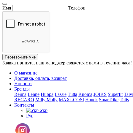
Имя
Телефон
Перезвоните мне
Заявка принята, наш менеджер свяжется с вами в течении часа!
О магазине
Доставка, оплата, возврат
Новости
Бренды
Reima
Lenne
Huppa
Lassie
Tutta
Kuoma
JOIKS
Superfit
Talv
RECARO
Milly Mally
MAXI-COSI
Hauck
SmarTrike
Tutis
Контакты
Укр
Рус