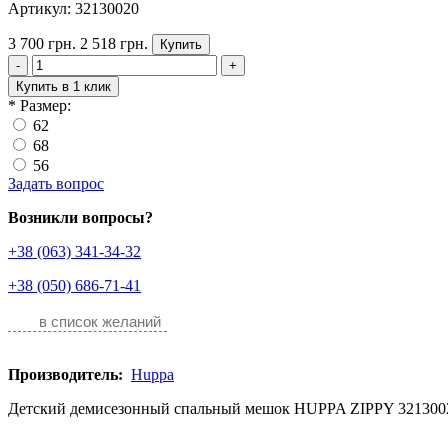
Артикул: 32130020
3 700 грн.
2 518 грн.
Купить
-
+
Купить в 1 клик
*
Размер:
62
68
56
Задать вопрос
Возникли вопросы?
+38 (063) 341-34-32
+38 (050) 686-71-41
в список желаний
Производитель:
Huppa
Детский демисезонный спальный мешок HUPPA ZIPPY 32130020-