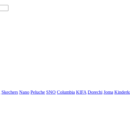
i
Skechers
Nano
Peluche
SNO
Columbia
KIFA
Dorechi
Joma
Kinderkr