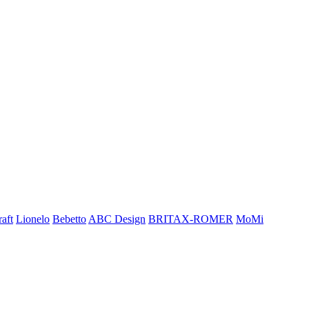
aft
Lionelo
Bebetto
ABC Design
BRITAX-ROMER
MoMi