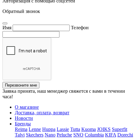
Авторизация с помощью соцсетей
Обратный звонок
Имя
Телефон
Перезвоните мне
Заявка принята, наш менеджер свяжется с вами в течении
часа!
О магазине
Доставка, оплата, возврат
Новости
Бренды
Reima
Lenne
Huppa
Lassie
Tutta
Kuoma
JOIKS
Superfit
Talvi
Skechers
Nano
Peluche
SNO
Columbia
KIFA
Dorechi