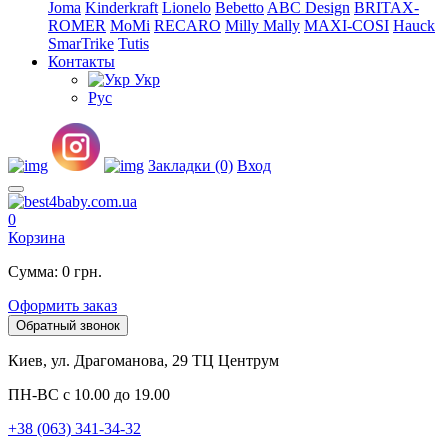
Joma
Kinderkraft
Lionelo
Bebetto
ABC Design
BRITAX-
ROMER
MoMi
RECARO
Milly Mally
MAXI-COSI
Hauck
SmarTrike
Tutis
Контакты
Укр
Рус
Закладки (0)
Вход
0
Корзина
Сумма: 0 грн.
Оформить заказ
Обратный звонок
Киев, ул. Драгоманова, 29 ТЦ Центрум
ПН-ВС с 10.00 до 19.00
+38 (063) 341-34-32