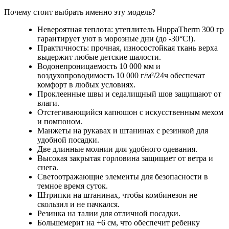
Почему стоит выбрать именно эту модель?
Невероятная теплота: утеплитель HuppaTherm 300 гр
гарантирует уют в морозные дни (до -30°C!).
Практичность: прочная, износостойкая ткань верха
выдержит любые детские шалости.
Водонепроницаемость 10 000 мм и
воздухопроводимость 10 000 г/м²/24ч обеспечат
комфорт в любых условиях.
Проклеенные швы и седалищный шов защищают от
влаги.
Отстегивающийся капюшон с искусственным мехом
и помпоном.
Манжеты на рукавах и штанинах с резинкой для
удобной посадки.
Две длинные молнии для удобного одевания.
Высокая закрытая горловина защищает от ветра и
снега.
Светоотражающие элементы для безопасности в
темное время суток.
Штрипки на штанинах, чтобы комбинезон не
скользил и не пачкался.
Резинка на талии для отличной посадки.
Большемерит на +6 см, что обеспечит ребенку