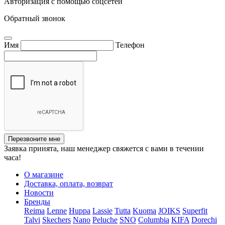
Авторизация с помощью соцсетей
Обратный звонок
Имя
Телефон
Перезвоните мне
Заявка принята, наш менеджер свяжется с вами в течении
часа!
О магазине
Доставка, оплата, возврат
Новости
Бренды
Reima
Lenne
Huppa
Lassie
Tutta
Kuoma
JOIKS
Superfit
Talvi
Skechers
Nano
Peluche
SNO
Columbia
KIFA
Dorechi