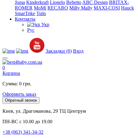
Joma
Kinderkraft
Lionelo
Bebetto
ABC Design
BRITAX-
ROMER
MoMi
RECARO
Milly Mally
MAXI-COSI
Hauck
SmarTrike
Tutis
Контакты
Укр
Рус
Закладки (0)
Вход
0
Корзина
Сумма: 0 грн.
Оформить заказ
Обратный звонок
Киев, ул. Драгоманова, 29 ТЦ Центрум
ПН-ВС с 10.00 до 19.00
+38 (063) 341-34-32