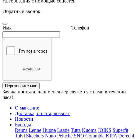
Авторизация с помощью соцсетей
Обратный звонок
Имя
Телефон
Перезвоните мне
Заявка принята, наш менеджер свяжется с вами в течении
часа!
О магазине
Доставка, оплата, возврат
Новости
Бренды
Reima
Lenne
Huppa
Lassie
Tutta
Kuoma
JOIKS
Superfit
Talvi
Skechers
Nano
Peluche
SNO
Columbia
KIFA
Dorechi