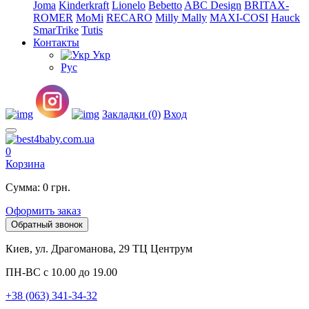
Joma
Kinderkraft
Lionelo
Bebetto
ABC Design
BRITAX-
ROMER
MoMi
RECARO
Milly Mally
MAXI-COSI
Hauck
SmarTrike
Tutis
Контакты
Укр
Рус
Закладки (0)
Вход
0
Корзина
Сумма: 0 грн.
Оформить заказ
Обратный звонок
Киев, ул. Драгоманова, 29 ТЦ Центрум
ПН-ВС с 10.00 до 19.00
+38 (063) 341-34-32