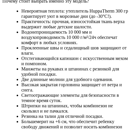
Почему стоит выбрать именно эту модель?
Невероятная теплота: утеплитель HuppaTherm 300 гр
гарантирует уют в морозные дни (до -30°C!).
Практичность: прочная, износостойкая ткань верха
выдержит любые детские шалости.
Водонепроницаемость 10 000 мм и
воздухопроводимость 10 000 г/м²/24ч обеспечат
комфорт в любых условиях.
Проклеенные швы и седалищный шов защищают от
влаги.
Отстегивающийся капюшон с искусственным мехом
и помпоном.
Манжеты на рукавах и штанинах с резинкой для
удобной посадки.
Две длинные молнии для удобного одевания.
Высокая закрытая горловина защищает от ветра и
снега.
Светоотражающие элементы для безопасности в
темное время суток.
Штрипки на штанинах, чтобы комбинезон не
скользил и не пачкался.
Резинка на талии для отличной посадки.
Большемерит на +6 см, что обеспечит ребенку
свободу движений и позволит носить комбинезон