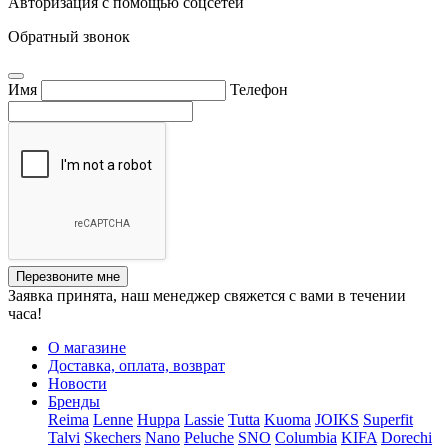
Авторизация с помощью соцсетей
Обратный звонок
Имя
Телефон
Перезвоните мне
Заявка принята, наш менеджер свяжется с вами в течении
часа!
О магазине
Доставка, оплата, возврат
Новости
Бренды
Reima
Lenne
Huppa
Lassie
Tutta
Kuoma
JOIKS
Superfit
Talvi
Skechers
Nano
Peluche
SNO
Columbia
KIFA
Dorechi