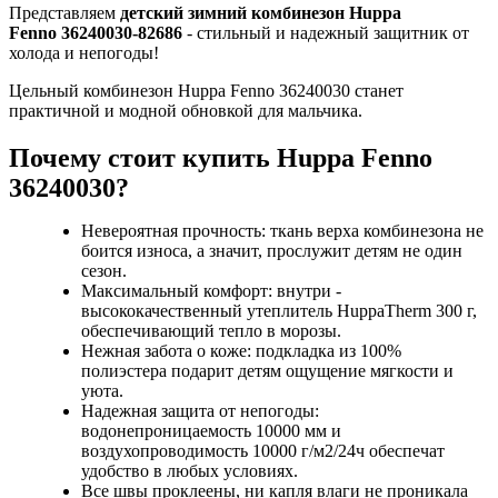
Представляем
детский зимний комбинезон Huppa
Fenno 36240030-82686
- стильный и надежный защитник от
холода и непогоды!
Цельный комбинезон Huppa Fenno 36240030 станет
практичной и модной обновкой для мальчика.
Почему стоит купить Huppa Fenno
36240030?
Невероятная прочность: ткань верха комбинезона не
боится износа, а значит, прослужит детям не один
сезон.
Максимальный комфорт: внутри -
высококачественный утеплитель HuppaTherm 300 г,
обеспечивающий тепло в морозы.
Нежная забота о коже: подкладка из 100%
полиэстера подарит детям ощущение мягкости и
уюта.
Надежная защита от непогоды:
водонепроницаемость 10000 мм и
воздухопроводимость 10000 г/м2/24ч обеспечат
удобство в любых условиях.
Все швы проклеены, ни капля влаги не проникала