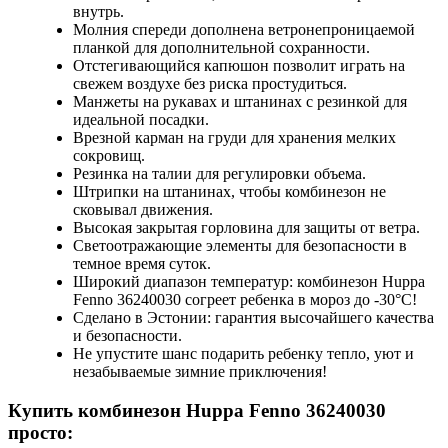
внутрь.
Молния спереди дополнена ветронепроницаемой
планкой для дополнительной сохранности.
Отстегивающийся капюшон позволит играть на
свежем воздухе без риска простудиться.
Манжеты на рукавах и штанинах с резинкой для
идеальной посадки.
Врезной карман на груди для хранения мелких
сокровищ.
Резинка на талии для регулировки объема.
Штрипки на штанинах, чтобы комбинезон не
сковывал движения.
Высокая закрытая горловина для защиты от ветра.
Светоотражающие элементы для безопасности в
темное время суток.
Широкий диапазон температур: комбинезон Huppa
Fenno 36240030 согреет ребенка в мороз до -30°C!
Сделано в Эстонии: гарантия высочайшего качества
и безопасности.
Не упустите шанс подарить ребенку тепло, уют и
незабываемые зимние приключения!
Купить комбинезон Huppa Fenno 36240030
просто: