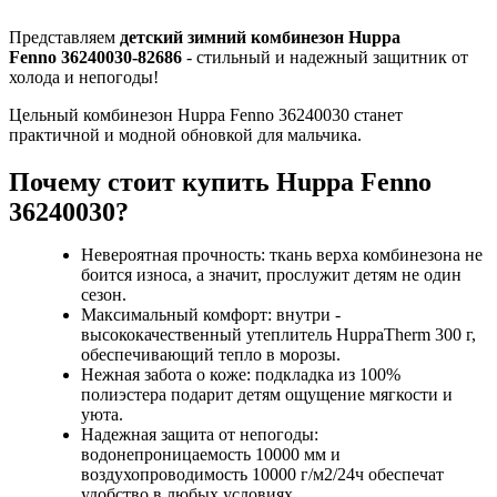
Представляем
детский зимний комбинезон Huppa
Fenno 36240030-82686
- стильный и надежный защитник от
холода и непогоды!
Цельный комбинезон Huppa Fenno 36240030 станет
практичной и модной обновкой для мальчика.
Почему стоит купить Huppa Fenno
36240030?
Невероятная прочность: ткань верха комбинезона не
боится износа, а значит, прослужит детям не один
сезон.
Максимальный комфорт: внутри -
высококачественный утеплитель HuppaTherm 300 г,
обеспечивающий тепло в морозы.
Нежная забота о коже: подкладка из 100%
полиэстера подарит детям ощущение мягкости и
уюта.
Надежная защита от непогоды:
водонепроницаемость 10000 мм и
воздухопроводимость 10000 г/м2/24ч обеспечат
удобство в любых условиях.