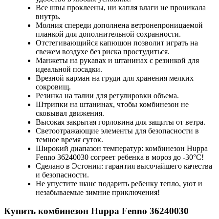
Все швы проклеены, ни капля влаги не проникала
внутрь.
Молния спереди дополнена ветронепроницаемой
планкой для дополнительной сохранности.
Отстегивающийся капюшон позволит играть на
свежем воздухе без риска простудиться.
Манжеты на рукавах и штанинах с резинкой для
идеальной посадки.
Врезной карман на груди для хранения мелких
сокровищ.
Резинка на талии для регулировки объема.
Штрипки на штанинах, чтобы комбинезон не
сковывал движения.
Высокая закрытая горловина для защиты от ветра.
Светоотражающие элементы для безопасности в
темное время суток.
Широкий диапазон температур: комбинезон Huppa
Fenno 36240030 согреет ребенка в мороз до -30°C!
Сделано в Эстонии: гарантия высочайшего качества
и безопасности.
Не упустите шанс подарить ребенку тепло, уют и
незабываемые зимние приключения!
Купить комбинезон Huppa Fenno 36240030