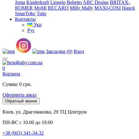
Joma
Kinderkraft
Lionelo
Bebetto
ABC Design
BRITAX-
ROMER
MoMi
RECARO
Milly Mally
MAXI-COSI
Hauck
SmarTrike
Tutis
Контакты
Укр
Рус
Закладки (0)
Вход
0
Корзина
Сумма: 0 грн.
Оформить заказ
Обратный звонок
Киев, ул. Драгоманова, 29 ТЦ Центрум
ПН-ВС с 10.00 до 19.00
+38 (063) 341-34-32