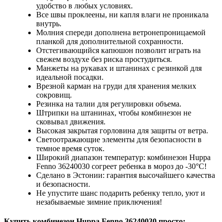
удобство в любых условиях.
Все швы проклеены, ни капля влаги не проникала
внутрь.
Молния спереди дополнена ветронепроницаемой
планкой для дополнительной сохранности.
Отстегивающийся капюшон позволит играть на
свежем воздухе без риска простудиться.
Манжеты на рукавах и штанинах с резинкой для
идеальной посадки.
Врезной карман на груди для хранения мелких
сокровищ.
Резинка на талии для регулировки объема.
Штрипки на штанинах, чтобы комбинезон не
сковывал движения.
Высокая закрытая горловина для защиты от ветра.
Светоотражающие элементы для безопасности в
темное время суток.
Широкий диапазон температур: комбинезон Huppa
Fenno 36240030 согреет ребенка в мороз до -30°C!
Сделано в Эстонии: гарантия высочайшего качества
и безопасности.
Не упустите шанс подарить ребенку тепло, уют и
незабываемые зимние приключения!
Купить комбинезон Huppa Fenno 36240030 просто: