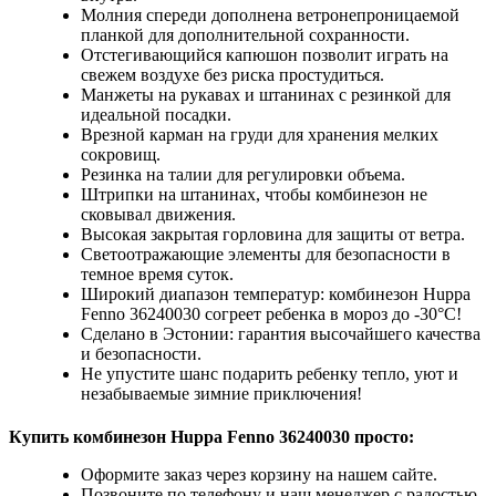
Молния спереди дополнена ветронепроницаемой
планкой для дополнительной сохранности.
Отстегивающийся капюшон позволит играть на
свежем воздухе без риска простудиться.
Манжеты на рукавах и штанинах с резинкой для
идеальной посадки.
Врезной карман на груди для хранения мелких
сокровищ.
Резинка на талии для регулировки объема.
Штрипки на штанинах, чтобы комбинезон не
сковывал движения.
Высокая закрытая горловина для защиты от ветра.
Светоотражающие элементы для безопасности в
темное время суток.
Широкий диапазон температур: комбинезон Huppa
Fenno 36240030 согреет ребенка в мороз до -30°C!
Сделано в Эстонии: гарантия высочайшего качества
и безопасности.
Не упустите шанс подарить ребенку тепло, уют и
незабываемые зимние приключения!
Купить комбинезон Huppa Fenno 36240030 просто:
Оформите заказ через корзину на нашем сайте.
Позвоните по телефону и наш менеджер с радостью