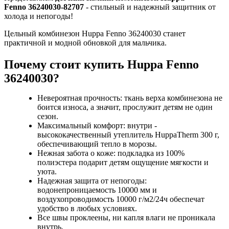
Fenno 36240030-82707
- стильный и надежный защитник от
холода и непогоды!
Цельный комбинезон Huppa Fenno 36240030 станет
практичной и модной обновкой для мальчика.
Почему стоит купить Huppa Fenno
36240030?
Невероятная прочность: ткань верха комбинезона не
боится износа, а значит, прослужит детям не один
сезон.
Максимальный комфорт: внутри -
высококачественный утеплитель HuppaTherm 300 г,
обеспечивающий тепло в морозы.
Нежная забота о коже: подкладка из 100%
полиэстера подарит детям ощущение мягкости и
уюта.
Надежная защита от непогоды:
водонепроницаемость 10000 мм и
воздухопроводимость 10000 г/м2/24ч обеспечат
удобство в любых условиях.
Все швы проклеены, ни капля влаги не проникала
внутрь.