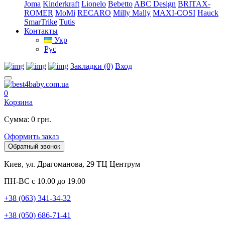
Joma
Kinderkraft
Lionelo
Bebetto
ABC Design
BRITAX-
ROMER
MoMi
RECARO
Milly Mally
MAXI-COSI
Hauck
SmarTrike
Tutis
Контакты
Укр
Рус
Закладки (0)
Вход
0
Корзина
Сумма: 0 грн.
Оформить заказ
Обратный звонок
Киев, ул. Драгоманова, 29 ТЦ Центрум
ПН-ВС с 10.00 до 19.00
+38 (063) 341-34-32
+38 (050) 686-71-41