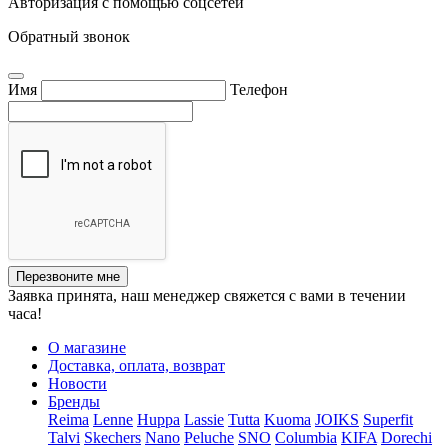
Авторизация с помощью соцсетей
Обратный звонок
Имя
Телефон
Перезвоните мне
Заявка принята, наш менеджер свяжется с вами в течении
часа!
О магазине
Доставка, оплата, возврат
Новости
Бренды
Reima
Lenne
Huppa
Lassie
Tutta
Kuoma
JOIKS
Superfit
Talvi
Skechers
Nano
Peluche
SNO
Columbia
KIFA
Dorechi