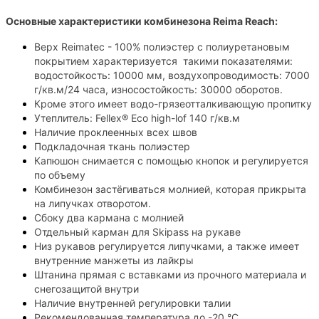
Основные характеристики комбинезона
Reima Reach
:
Верх Reimatec - 100% полиэстер с полиуретановым
покрытием характеризуется такими показателями:
водостойкость: 10000 мм, воздухопроводимость: 7000
г/кв.м/24 часа, износостойкость: 30000 оборотов.
Кроме этого имеет водо-грязеотталкивающую пропитку
Утеплитель: Fellex® Eco high-lof 140 г/кв.м
Наличие проклеенных всех швов
Подкладочная ткань полиэстер
Капюшон снимается с помощью кнопок и регулируется
по объему
Комбинезон застёгиваться молнией, которая прикрыта
на липучках отворотом.
Сбоку два кармана с молнией
Отдельный карман для Skipass на рукаве
Низ рукавов регулируется липучками, а также имеет
внутренние манжеты из лайкры
Штанина прямая с вставками из прочного материала и
снегозащитой внутри
Наличие внутренней регулировки талии
Рекомендованная температура до -20 °C