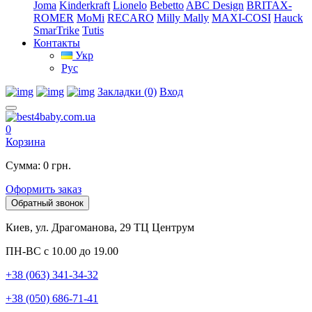
Joma
Kinderkraft
Lionelo
Bebetto
ABC Design
BRITAX-
ROMER
MoMi
RECARO
Milly Mally
MAXI-COSI
Hauck
SmarTrike
Tutis
Контакты
Укр
Рус
Закладки (0)
Вход
0
Корзина
Сумма: 0 грн.
Оформить заказ
Обратный звонок
Киев, ул. Драгоманова, 29 ТЦ Центрум
ПН-ВС с 10.00 до 19.00
+38 (063) 341-34-32
+38 (050) 686-71-41