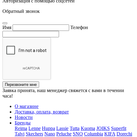
Авторизация с помощью соцсетей
Обратный звонок
Имя
Телефон
Перезвоните мне
Заявка принята, наш менеджер свяжется с вами в течении
часа!
О магазине
Доставка, оплата, возврат
Новости
Бренды
Reima
Lenne
Huppa
Lassie
Tutta
Kuoma
JOIKS
Superfit
Talvi
Skechers
Nano
Peluche
SNO
Columbia
KIFA
Dorechi