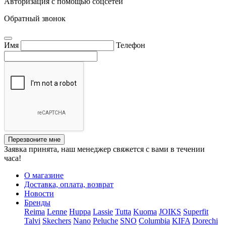
Авторизация с помощью соцсетей
Обратный звонок
Имя
Телефон
Перезвоните мне
Заявка принята, наш менеджер свяжется с вами в течении
часа!
О магазине
Доставка, оплата, возврат
Новости
Бренды
Reima
Lenne
Huppa
Lassie
Tutta
Kuoma
JOIKS
Superfit
Talvi
Skechers
Nano
Peluche
SNO
Columbia
KIFA
Dorechi