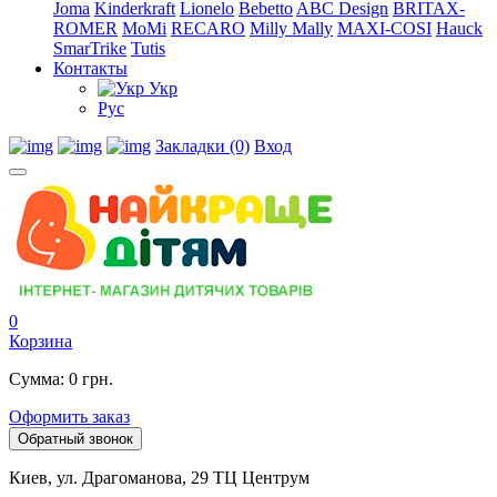
Joma
Kinderkraft
Lionelo
Bebetto
ABC Design
BRITAX-
ROMER
MoMi
RECARO
Milly Mally
MAXI-COSI
Hauck
SmarTrike
Tutis
Контакты
Укр
Рус
Закладки (0)
Вход
0
Корзина
Сумма: 0 грн.
Оформить заказ
Обратный звонок
Киев, ул. Драгоманова, 29 ТЦ Центрум