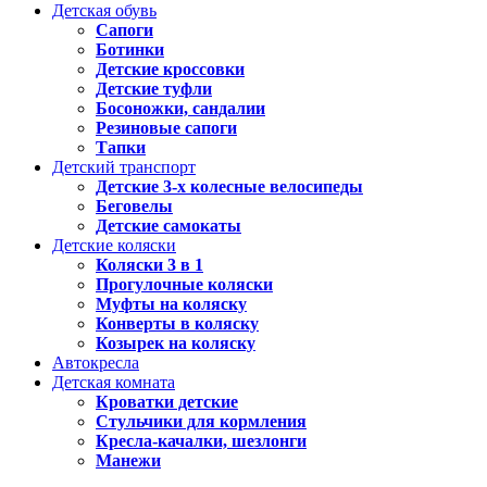
Детская обувь
Сапоги
Ботинки
Детские кроссовки
Детские туфли
Босоножки, сандалии
Резиновые сапоги
Тапки
Детский транспорт
Детские 3-х колесные велосипеды
Беговелы
Детские самокаты
Детские коляски
Коляски 3 в 1
Прогулочные коляски
Муфты на коляску
Конверты в коляску
Козырек на коляску
Автокресла
Детская комната
Кроватки детские
Стульчики для кормления
Кресла-качалки, шезлонги
Манежи