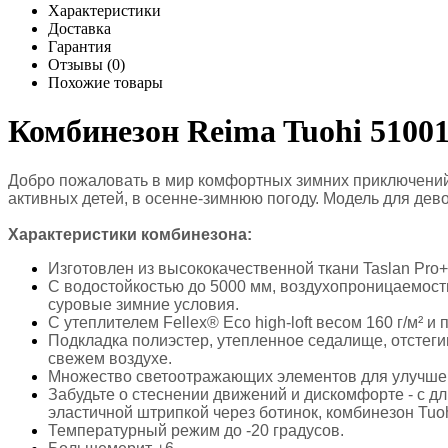
Характеристики
Доставка
Гарантия
Отзывы (0)
Похожие товары
Комбинезон Reima Tuohi 5100
Добро пожаловать в мир комфортных зимних приключений 
активных детей, в осенне-зимнюю погоду. Модель для дев
Характеристики комбинезона:
Изготовлен из высококачественной ткани Taslan Pro
С водостойкостью до 5000 мм, воздухопроницаемость
суровые зимние условия.
С утеплителем Fellex® Eco high-loft весом 160 г/м²
Подкладка полиэстер, утепленное седалище, отстег
свежем воздухе.
Множество светоотражающих элементов для улучшен
Забудьте о стеснении движений и дискомфорте - с д
эластичной штрипкой через ботинок, комбинезон Tuoh
Температурный режим до -20 градусов.