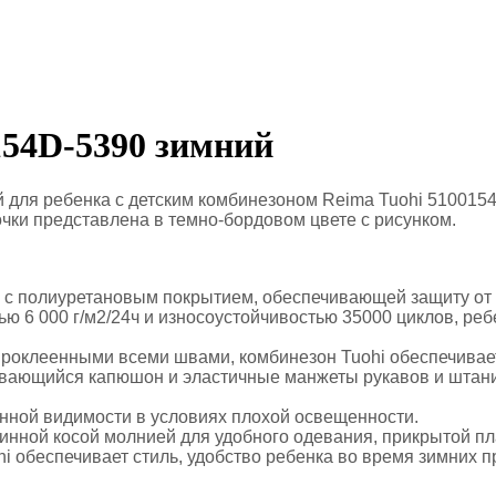
154D-5390 зимний
для ребенка с детским комбинезоном Reima Tuohi 5100154
очки представлена в темно-бордовом цвете с рисунком.
+ с полиуретановым покрытием, обеспечивающей защиту от 
ю 6 000 г/м2/24ч и износоустойчивостью 35000 циклов, ре
 и проклеенными всеми швами, комбинезон Tuohi обеспечивае
ивающийся капюшон и эластичные манжеты рукавов и штани
ной видимости в условиях плохой освещенности.
линной косой молнией для удобного одевания, прикрытой пл
i обеспечивает стиль, удобство ребенка во время зимних п