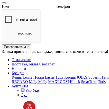
Имя
Телефон
Перезвоните мне
Заявка принята, наш менеджер свяжется с вами в течении часа!
О магазине
Доставка, оплата, возврат
Новости
Бренды
Reima
Lenne
Huppa
Lassie
Tutta
Kuoma
JOIKS
Superfit
Talv
RECARO
Milly Mally
MAXI-COSI
Hauck
SmarTrike
Tutis
Контакты
Укр
Рус