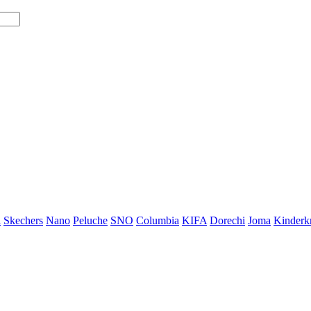
i
Skechers
Nano
Peluche
SNO
Columbia
KIFA
Dorechi
Joma
Kinderkr