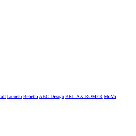
aft
Lionelo
Bebetto
ABC Design
BRITAX-ROMER
MoMi