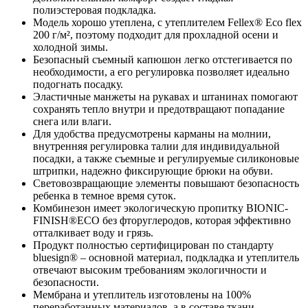
полиэстеровая подкладка.
Модель хорошо утеплена, с утеплителем Fellex® Eco flex
200 г/м², поэтому подходит для прохладной осени и
холодной зимы.
Безопасный съемный капюшон легко отстегивается по
необходимости, а его регулировка позволяет идеально
подогнать посадку.
Эластичные манжеты на рукавах и штанинах помогают
сохранять тепло внутри и предотвращают попадание
снега или влаги.
Для удобства предусмотрены карманы на молнии,
внутренняя регулировка талии для индивидуальной
посадки, а также съемные и регулируемые силиконовые
штрипки, надежно фиксирующие брюки на обуви.
Световозвращающие элементы повышают безопасность
ребенка в темное время суток.
Комбинезон имеет экологическую пропитку BIONIC-
FINISH®ECO без фторуглеродов, которая эффективно
отталкивает воду и грязь.
Продукт полностью сертифицирован по стандарту
bluesign® – основной материал, подкладка и утеплитель
отвечают высоким требованиям экологичности и
безопасности.
Мембрана и утеплитель изготовлены на 100%
переработанных материалов, а в составе ткани