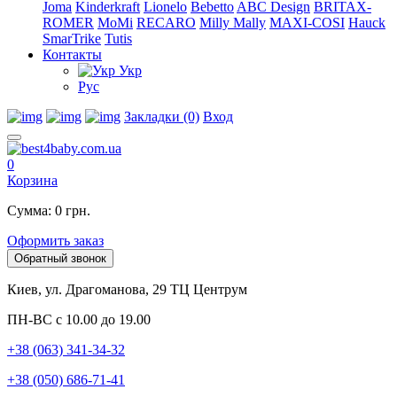
Joma
Kinderkraft
Lionelo
Bebetto
ABC Design
BRITAX-
ROMER
MoMi
RECARO
Milly Mally
MAXI-COSI
Hauck
SmarTrike
Tutis
Контакты
Укр
Рус
Закладки (0)
Вход
0
Корзина
Сумма: 0 грн.
Оформить заказ
Обратный звонок
Киев, ул. Драгоманова, 29 ТЦ Центрум
ПН-ВС с 10.00 до 19.00
+38 (063) 341-34-32
+38 (050) 686-71-41