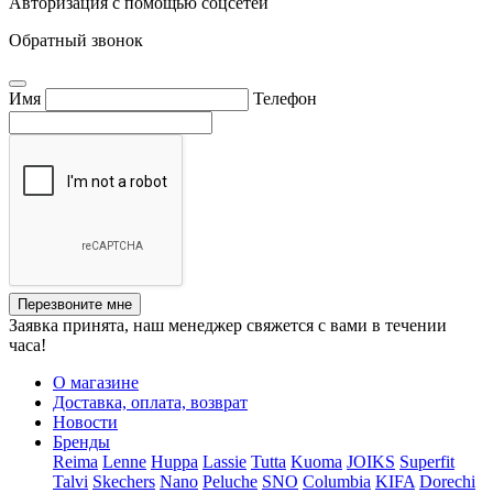
Авторизация с помощью соцсетей
Обратный звонок
Имя
Телефон
Перезвоните мне
Заявка принята, наш менеджер свяжется с вами в течении
часа!
О магазине
Доставка, оплата, возврат
Новости
Бренды
Reima
Lenne
Huppa
Lassie
Tutta
Kuoma
JOIKS
Superfit
Talvi
Skechers
Nano
Peluche
SNO
Columbia
KIFA
Dorechi